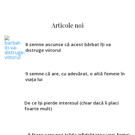
Articole noi
8 semne ascunse că acest bărbat îți va
distruge viitorul
9 semne că are, cu adevărat, o altă femeie în
viața lui
De ce își pierde interesul (chiar dacă îi placi
foarte mult)
8 fraze care pot trăda infidelitatea unei femei