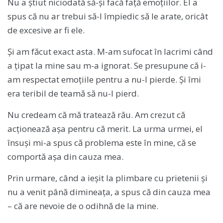
Nu a știut niciodată să-și facă față emoțiilor. El a
spus că nu ar trebui să-l împiedic să le arate, oricât
de excesive ar fi ele.
Și am făcut exact asta. M-am sufocat în lacrimi când
a țipat la mine sau m-a ignorat. Se presupune că i-
am respectat emoțiile pentru a nu-l pierde. Și îmi
era teribil de teamă să nu-l pierd.
Nu credeam că mă tratează rău. Am crezut că
acționează așa pentru că merit. La urma urmei, el
însuși mi-a spus că problema este în mine, că se
comportă așa din cauza mea.
Prin urmare, când a ieșit la plimbare cu prietenii și
nu a venit până dimineața, a spus că din cauza mea
– că are nevoie de o odihnă de la mine.