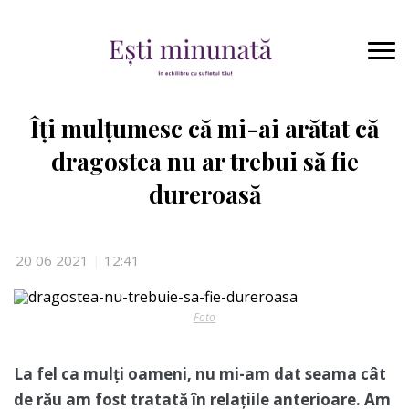
Îți mulțumesc că mi-ai arătat că
dragostea nu ar trebui să fie
dureroasă
20 06 2021
|
12:41
Foto
La fel ca mulți oameni, nu mi-am dat seama cât
de rău am fost tratată în relațiile anterioare. Am