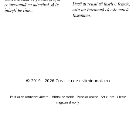
Dacă ai reușit să înșeli o femeie,
ce înseamnă cu adevărat să te
asta nu înseamnă că este naivă.
iubești pe tine...
Înseamnă...
© 2019 - 2026 Creat cu
de estiminunata.ro
Politica de confidențialitate
Politica de cookie
Psiholog online
Set cutite
Creare
magazin shopify