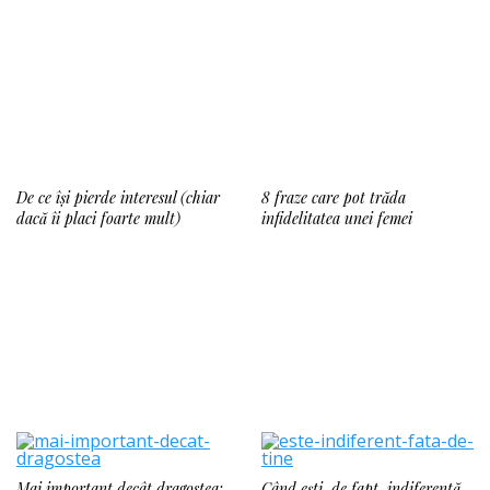
De ce își pierde interesul (chiar
8 fraze care pot trăda
dacă îi placi foarte mult)
infidelitatea unei femei
Mai important decât dragostea:
Când ești, de fapt, indiferentă