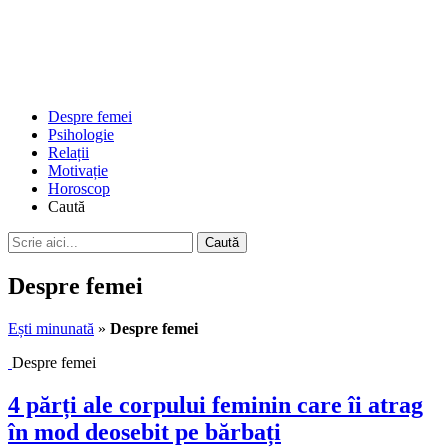
Despre femei
Psihologie
Relații
Motivație
Horoscop
Caută
Despre femei
Ești minunată
»
Despre femei
Despre femei
4 părți ale corpului feminin care îi atrag
în mod deosebit pe bărbați