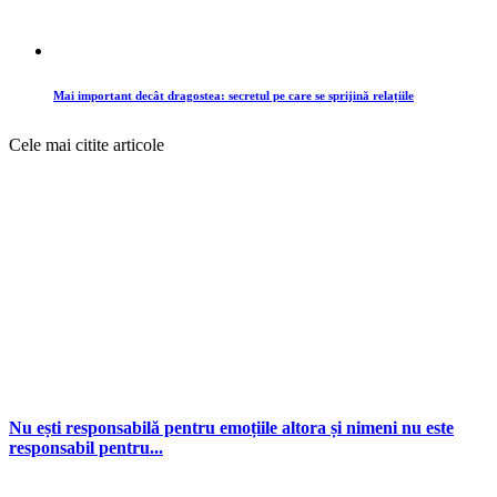
Mai important decât dragostea: secretul pe care se sprijină relațiile
Cele mai citite articole
Nu ești responsabilă pentru emoțiile altora și nimeni nu este
responsabil pentru...