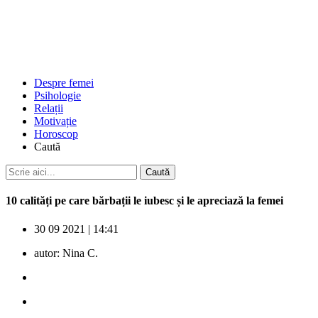
Despre femei
Psihologie
Relații
Motivație
Horoscop
Caută
10 calități pe care bărbații le iubesc și le apreciază la femei
30 09 2021
|
14:41
autor:
Nina C.