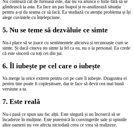
Nu contează cât de furioasă este, dar nu va arunca o furie fără să se
gândească la asta. Ea face un pas înapoi și re-analizează situația
pentru a-și da seama ce să facă. Ea studiază cu atenție problema și își
alege cuvintele cu înțelepciune.
5. Nu se teme să dezvăluie ce simte
Nu-i place să se joace cu sentimentele altcuiva și recunoaște cum se
simte. Și dacă cineva nu simte la fel ca ea, nu o ia personal. Ea crede
că este sinceră cu toți cei din jur.
6. Îl iubește pe cel care o iubește
Va merge la orice extrem pentru cei pe care îi iubește. Dragostea ei
pentru tine poate fi copleșitoare, dar te face să devii cea mai bună
versiune a ta.
7. Este reală
Nu-i pasă ce spun sau fac alții. Este singură și nu încearcă să se
încadreze în mulțime. Este puternică în convingerile sale și opiniile
altor oameni nu vor afecta niciodată ceea ce vrea să realizeze.