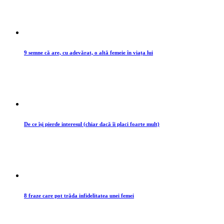
9 semne că are, cu adevărat, o altă femeie în viața lui
De ce își pierde interesul (chiar dacă îi placi foarte mult)
8 fraze care pot trăda infidelitatea unei femei