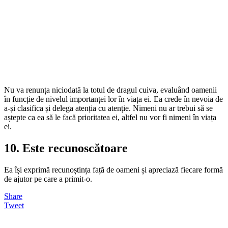
Nu va renunța niciodată la totul de dragul cuiva, evaluând oamenii
în funcție de nivelul importanței lor în viața ei. Ea crede în nevoia de
a-și clasifica și delega atenția cu atenție. Nimeni nu ar trebui să se
aștepte ca ea să le facă prioritatea ei, altfel nu vor fi nimeni în viața
ei.
10. Este recunoscătoare
Ea își exprimă recunoștința față de oameni și apreciază fiecare formă
de ajutor pe care a primit-o.
Share
Tweet