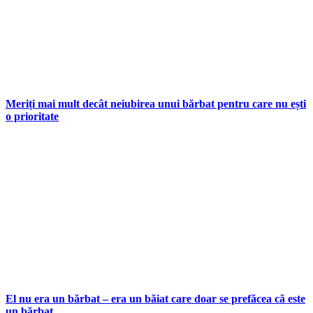
Meriți mai mult decât neiubirea unui bărbat pentru care nu ești
o prioritate
El nu era un bărbat – era un băiat care doar se prefăcea că este
un bărbat...