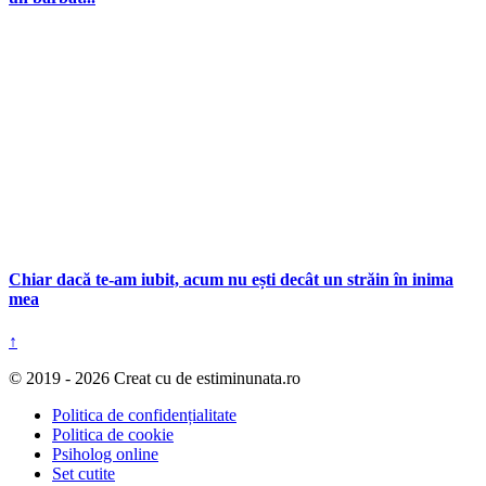
Chiar dacă te-am iubit, acum nu ești decât un străin în inima
mea
↑
© 2019 - 2026 Creat cu
de estiminunata.ro
Politica de confidențialitate
Politica de cookie
Psiholog online
Set cutite