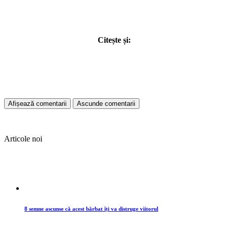
Citește și:
Afișează comentarii
Ascunde comentarii
Articole noi
8 semne ascunse că acest bărbat îți va distruge viitorul