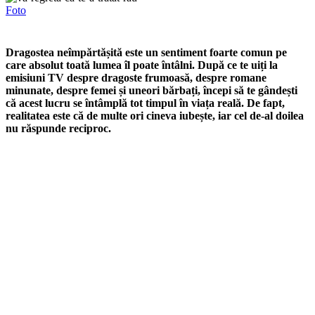
Foto
Dragostea neîmpărtășită este un sentiment foarte comun pe
care absolut toată lumea îl poate întâlni. După ce te uiți la
emisiuni TV despre dragoste frumoasă, despre romane
minunate, despre femei și uneori bărbați, începi să te gândești
că acest lucru se întâmplă tot timpul în viața reală. De fapt,
realitatea este că de multe ori cineva iubește, iar cel de-al doilea
nu răspunde reciproc.