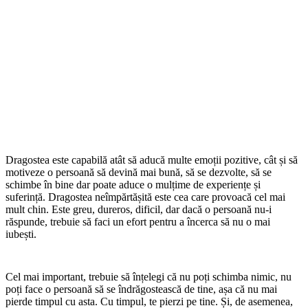
Dragostea este capabilă atât să aducă multe emoții pozitive, cât și să
motiveze o persoană să devină mai bună, să se dezvolte, să se
schimbe în bine dar poate aduce o mulțime de experiențe și
suferință. Dragostea neîmpărtășită este cea care provoacă cel mai
mult chin. Este greu, dureros, dificil, dar dacă o persoană nu-i
răspunde, trebuie să faci un efort pentru a încerca să nu o mai
iubești.
Cel mai important, trebuie să înțelegi că nu poți schimba nimic, nu
poți face o persoană să se îndrăgostească de tine, așa că nu mai
pierde timpul cu asta. Cu timpul, te pierzi pe tine. Și, de asemenea,