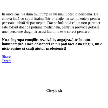
În orice caz, va dura mult timp să nu mai iubești o persoană. Da,
cineva intră cu capul înainte într-o relație, iar sentimentele pentru
persoana iubită dispar treptat. Dar se întâmplă că un nou partener
este folosit doar ca poțiune medicinală, pentru a provoca gelozie
unei persoane dragi, iar acest lucru nu este corect pentru el.
Nu-ți îngropa emoțiile, rezolvă-le, angajează-te în auto-
îmbunătățire. Dacă descoperi că nu poți face asta singur, nu e
nicio rușine să cauți ajutor profesionist!
Share
Tweet
Citește și: