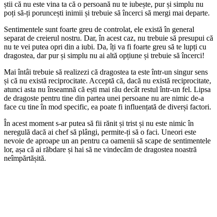
știi că nu este vina ta că o persoană nu te iubește, pur și simplu nu
poți să-ți poruncești inimii și trebuie să încerci să mergi mai departe.
Sentimentele sunt foarte greu de controlat, ele există în general
separat de creierul nostru. Dar, în acest caz, nu trebuie să presupui că
nu te vei putea opri din a iubi. Da, îți va fi foarte greu să te lupți cu
dragostea, dar pur și simplu nu ai altă opțiune și trebuie să încerci!
Mai întâi trebuie să realizezi că dragostea ta este într-un singur sens
și că nu există reciprocitate. Acceptă că, dacă nu există reciprocitate,
atunci asta nu înseamnă că ești mai rău decât restul într-un fel. Lipsa
de dragoste pentru tine din partea unei persoane nu are nimic de-a
face cu tine în mod specific, ea poate fi influențată de diverși factori.
În acest moment s-ar putea să fii rănit și trist și nu este nimic în
neregulă dacă ai chef să plângi, permite-ți să o faci. Uneori este
nevoie de aproape un an pentru ca oamenii să scape de sentimentele
lor, așa că ai răbdare și hai să ne vindecăm de dragostea noastră
neîmpărtășită.