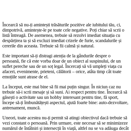
Încearcă să nu-ți amintești trăsăturile pozitive ale iubitului tău, ci,
dimpotrivă, amintește-le pe toate cele negative. Poți chiar să scrii o
listă întreagă. De asemenea, trebuie să rezolvi imediat situația cu
despărțirea ta și să excluzi imediat crizele de furie, scandalurile și
cererile din aceasta. Trebuie să fii calmă și natural.
Este important să-ți distragi atenția de la gândurile despre o
persoană, fie că este vorba doar de un obiect al suspinului, de un
suflet pereche sau de un soț legal. Încercați să vă umpleți viața cu
afaceri, evenimente, prieteni, călătorii – orice, atâta timp cât toate
emoțiile sunt atrase de el.
La început, este mai bine să fii mai puțin singur. În niciun caz nu
trebuie să-i scrii mesaje și să suni. Ai respect pentru tine. Încearcă să
găsești o activitate sau un hobby interesant pentru tine, fă sport,
începe să-ți îmbunătățești aspectul, ajută foarte bine: auto-dezvoltare,
antrenament, muncă.
Uneori, toate acestea nu-ți permit să atingi obiectivul dacă trebuie să
vezi constant o persoană. Prin urmare, este necesar să se minimizeze
numărul de întâlniri și intersecții în viață, altfel nu se va adăuga decât