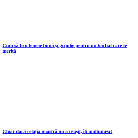
Cum să fii o femeie bună și grijulie pentru un bărbat care te
merită
Chiar dacă relația noastră nu a reușit, îți mulțumesc!