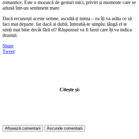
romantice. Este o mozaică de gesturi mici, priviri și momente care se
adună într-un sentiment mare.
Dacă recunoști aceste semne, ascultă-ți inima – ea îți va arăta ce să
faci mai departe. Iar dacă ai dubii, întreabă-te simplu: lângă el te
simți mai bine decât fără el? Răspunsul va fi farul care îți va indica
drumul.
Share
Tweet
Citește și:
Afișează comentarii
Ascunde comentarii