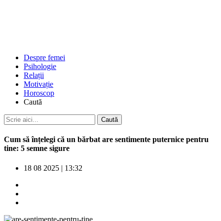
Despre femei
Psihologie
Relații
Motivație
Horoscop
Caută
Cum să înțelegi că un bărbat are sentimente puternice pentru
tine: 5 semne sigure
18 08 2025
|
13:32