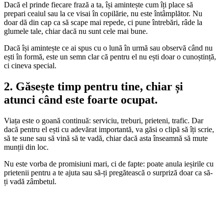
Dacă el prinde fiecare frază a ta, își amintește cum îți place să
prepari ceaiul sau la ce visai în copilărie, nu este întâmplător. Nu
doar dă din cap ca să scape mai repede, ci pune întrebări, râde la
glumele tale, chiar dacă nu sunt cele mai bune.
Dacă își amintește ce ai spus cu o lună în urmă sau observă când nu
ești în formă, este un semn clar că pentru el nu ești doar o cunoștință,
ci cineva special.
2. Găsește timp pentru tine, chiar și
atunci când este foarte ocupat.
Viața este o goană continuă: serviciu, treburi, prieteni, trafic. Dar
dacă pentru el ești cu adevărat importantă, va găsi o clipă să îți scrie,
să te sune sau să vină să te vadă, chiar dacă asta înseamnă să mute
munții din loc.
Nu este vorba de promisiuni mari, ci de fapte: poate anula ieșirile cu
prietenii pentru a te ajuta sau să-ți pregătească o surpriză doar ca să-
ți vadă zâmbetul.