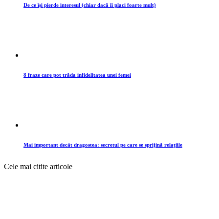
De ce își pierde interesul (chiar dacă îi placi foarte mult)
8 fraze care pot trăda infidelitatea unei femei
Mai important decât dragostea: secretul pe care se sprijină relațiile
Cele mai citite articole