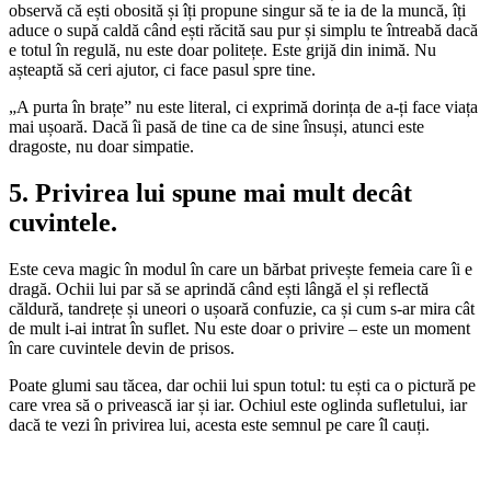
observă că ești obosită și îți propune singur să te ia de la muncă, îți
aduce o supă caldă când ești răcită sau pur și simplu te întreabă dacă
e totul în regulă, nu este doar politețe. Este grijă din inimă. Nu
așteaptă să ceri ajutor, ci face pasul spre tine.
„A purta în brațe” nu este literal, ci exprimă dorința de a-ți face viața
mai ușoară. Dacă îi pasă de tine ca de sine însuși, atunci este
dragoste, nu doar simpatie.
5. Privirea lui spune mai mult decât
cuvintele.
Este ceva magic în modul în care un bărbat privește femeia care îi e
dragă. Ochii lui par să se aprindă când ești lângă el și reflectă
căldură, tandrețe și uneori o ușoară confuzie, ca și cum s-ar mira cât
de mult i-ai intrat în suflet. Nu este doar o privire – este un moment
în care cuvintele devin de prisos.
Poate glumi sau tăcea, dar ochii lui spun totul: tu ești ca o pictură pe
care vrea să o privească iar și iar. Ochiul este oglinda sufletului, iar
dacă te vezi în privirea lui, acesta este semnul pe care îl cauți.