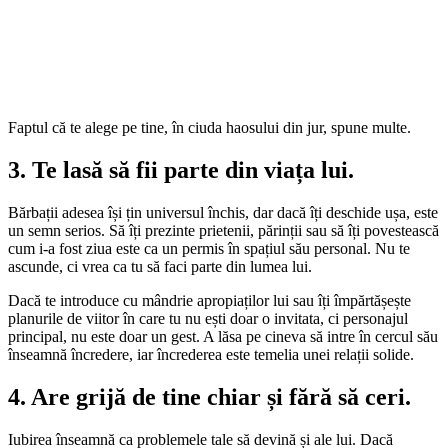
Faptul că te alege pe tine, în ciuda haosului din jur, spune multe.
3. Te lasă să fii parte din viața lui.
Bărbații adesea își țin universul închis, dar dacă îți deschide ușa, este
un semn serios. Să îți prezinte prietenii, părinții sau să îți povestească
cum i-a fost ziua este ca un permis în spațiul său personal. Nu te
ascunde, ci vrea ca tu să faci parte din lumea lui.
Dacă te introduce cu mândrie apropiaților lui sau îți împărtășește
planurile de viitor în care tu nu ești doar o invitata, ci personajul
principal, nu este doar un gest. A lăsa pe cineva să intre în cercul său
înseamnă încredere, iar încrederea este temelia unei relații solide.
4. Are grijă de tine chiar și fără să ceri.
Iubirea înseamnă ca problemele tale să devină și ale lui. Dacă