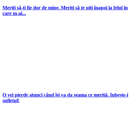
Meriți să-ți fie dor de mine. Meriți să te uiți înapoi la felul în
care m-ai...
O vei pierde atunci când își va da seama ce merită. Iubește-i
sufletul!