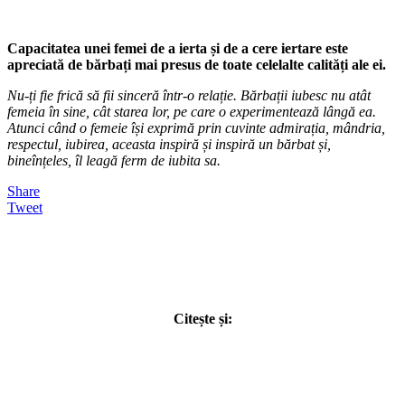
Capacitatea unei femei de a ierta și de a cere iertare este
apreciată de bărbați mai presus de toate celelalte calități ale ei.
Nu-ți fie frică să fii sinceră într-o relație. Bărbații iubesc nu atât
femeia în sine, cât starea lor, pe care o experimentează lângă ea.
Atunci când o femeie își exprimă prin cuvinte admirația, mândria,
respectul, iubirea, aceasta inspiră și inspiră un bărbat și,
bineînțeles, îl leagă ferm de iubita sa.
Share
Tweet
Citește și: