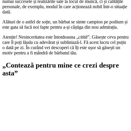
numai succesele și realizările sale la locul de muncă, ci și calitățile
personale, de exemplu, modul în care acționează nobil într-o situație
dată.
Alături de o astfel de soție, un bărbat se simte campion pe podium și
este gata să facă noi fapte pentru a-și câștiga din nou admirația.
Atenție! Nesinceritatea este întotdeauna „
citită
”. Găsește ceva pentru
care îl poți lăuda cu adevărat și subliniază-l. Fă acest lucru cel puțin
o dată pe zi. În curând vei descoperi că îți este ușor să găsești un
motiv pentru a fi mândră de bărbatul tău.
„Contează pentru mine ce crezi despre
asta”