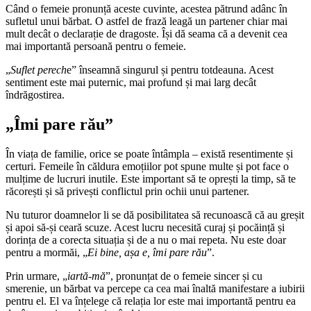
Când o femeie pronunță aceste cuvinte, acestea pătrund adânc în
sufletul unui bărbat. O astfel de frază leagă un partener chiar mai
mult decât o declarație de dragoste. Își dă seama că a devenit cea
mai importantă persoană pentru o femeie.
„
Suflet perech
e” înseamnă singurul și pentru totdeauna. Acest
sentiment este mai puternic, mai profund și mai larg decât
îndrăgostirea.
„Îmi pare rău”
În viața de familie, orice se poate întâmpla – există resentimente și
certuri. Femeile în căldura emoțiilor pot spune multe și pot face o
mulțime de lucruri inutile. Este important să te oprești la timp, să te
răcorești și să privești conflictul prin ochii unui partener.
Nu tuturor doamnelor li se dă posibilitatea să recunoască că au greșit
și apoi să-și ceară scuze. Acest lucru necesită curaj și pocăință și
dorința de a corecta situația și de a nu o mai repeta. Nu este doar
pentru a mormăi, „
Ei bine, așa e, îmi pare rău
”.
Prin urmare, „
iartă-mă
”, pronunțat de o femeie sincer și cu
smerenie, un bărbat va percepe ca cea mai înaltă manifestare a iubirii
pentru el. El va înțelege că relația lor este mai importantă pentru ea