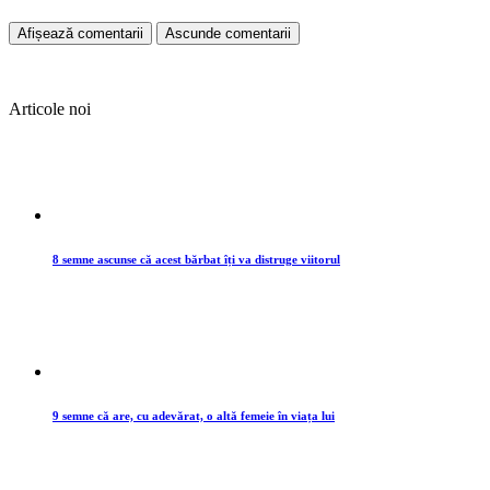
Afișează comentarii
Ascunde comentarii
Articole noi
8 semne ascunse că acest bărbat îți va distruge viitorul
9 semne că are, cu adevărat, o altă femeie în viața lui