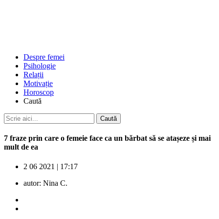
Despre femei
Psihologie
Relații
Motivație
Horoscop
Caută
7 fraze prin care o femeie face ca un bărbat să se atașeze și mai
mult de ea
2 06 2021
|
17:17
autor:
Nina C.