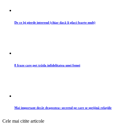
De ce își pierde interesul (chiar dacă îi placi foarte mult)
8 fraze care pot trăda infidelitatea unei femei
Mai important decât dragostea: secretul pe care se sprijină relațiile
Cele mai citite articole