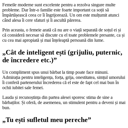
Femeile moderne sunt excelente pentru a rezolva singure multe
probleme. Dar într-o familie este foarte important ca soții să
împărtășească ceea ce îi îngrijorează. Un om este mulțumit atunci
când alesa îi cere sfaturi și îi ascultă părerea.
Prin aceasta, o femeie arată că nu are o viață separată de soțul ei și
că consideră necesar să discute cu el toate problemele presante, ca și
cu cea mai apropiată și mai înțeleaptă persoană din lume.
„Cât de inteligent ești (grijuliu, puternic,
de încredere etc.)”
Un compliment spus unui bărbat la timp poate face minuni.
Admirația pentru inteligența, forța, grija, onestitatea, simțul umorului
îi conferă partenerului încrederea că el este de fapt cel mai bun în
ochii iubitei sale femei.
Lauda și recunoștința din partea alesei sporesc stima de sine a
bărbaților. Și oferă, de asemenea, un stimulent pentru a deveni și mai
bun.
„Tu ești sufletul meu pereche”