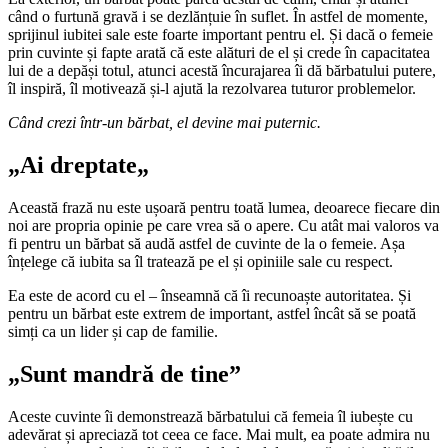
când o furtună gravă i se dezlănțuie în suflet. În astfel de momente,
sprijinul iubitei sale este foarte important pentru el. Și dacă o femeie
prin cuvinte și fapte arată că este alături de el și crede în capacitatea
lui de a depăși totul, atunci acestă încurajarea îi dă bărbatului putere,
îl inspiră, îl motivează și-l ajută la rezolvarea tuturor problemelor.
Când crezi într-un bărbat, el devine mai puternic.
„Ai dreptate„
Această frază nu este ușoară pentru toată lumea, deoarece fiecare din
noi are propria opinie pe care vrea să o apere. Cu atât mai valoros va
fi pentru un bărbat să audă astfel de cuvinte de la o femeie. Așa
înțelege că iubita sa îl tratează pe el și opiniile sale cu respect.
Ea este de acord cu el – înseamnă că îi recunoaște autoritatea. Și
pentru un bărbat este extrem de important, astfel încât să se poată
simți ca un lider și cap de familie.
„Sunt mandră de tine”
Aceste cuvinte îi demonstrează bărbatului că femeia îl iubește cu
adevărat și apreciază tot ceea ce face. Mai mult, ea poate admira nu