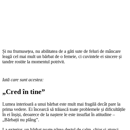
Și nu frumusețea, nu abilitatea de a găti sute de feluri de mâncare
leagă cel mai mult un bărbat de o femeie, ci cuvintele ei sincere și
tandre rostite la momentul potrivit.
Iată care sunt acestea:
„Cred în tine”
Lumea interioară a unui bărbat este mult mai fragilă decât pare la
prima vedere. Ei încearcă să trăiască toate problemele și dificultățile
în ei înșiși, deoarece de la naștere le este insuflat în atitudine –
„Bărbații nu plâng”.
La exterior, un bărbat poate părea destul de calm, chiar și atunci