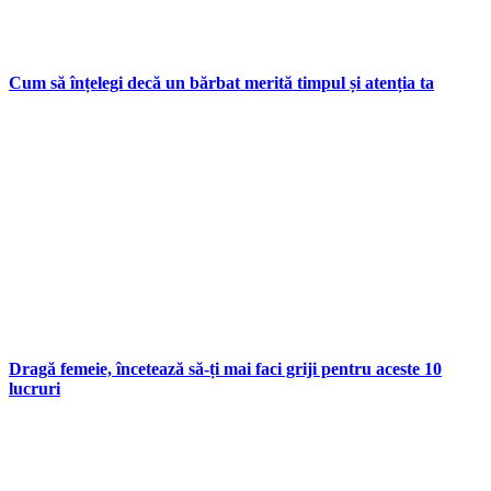
Cum să înțelegi decă un bărbat merită timpul și atenția ta
Dragă femeie, încetează să-ți mai faci griji pentru aceste 10
lucruri