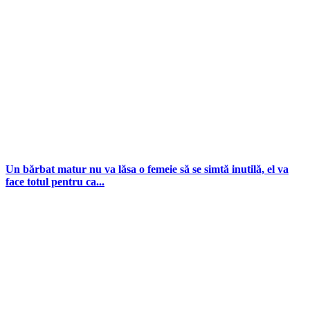
Un bărbat matur nu va lăsa o femeie să se simtă inutilă, el va
face totul pentru ca...