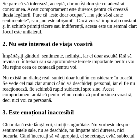
Se pare că vă tolerează, acceptă, dar nu își dorește cu adevărat
conexiunea. Acest comportament este dureros pentru că creează
iluzia legăturii. Pare că „este doar ocupat”, „nu știe să-și arate
sentimentele”, sau „nu este obișnuit”. Dacă voi vă implicați constant
și în schimb primiți tăcere sau indiferență, acesta este un semnal clar:
Jocul este unilateral.
2. Nu este interesat de viața voastră
Împărtășiți gânduri, sentimente, neliniști, iar el doar ascultă fără să
revină cu întrebări sau să aprofundeze temele importante pentru voi.
Nu reține ceea ce contează pentru voi.
Nu există un dialog real, sunteți doar luați în considerare în treacăt.
Se vede cel mai clar atunci când vă deschideți personal, iar el fie nu
reacționează, fie schimbă rapid subiectul spre sine. Acest
comportament arată că pentru el nu contează profunzimea voastră,
deci nici voi ca persoană.
3. Este emoțional inaccesibil
Chiar dacă este lângă voi, simțiți singurătate. Nu vorbește despre
sentimentele sale, nu se deschide, nu împarte nici durerea, nici
bucuria. Când încercați să vă apropiați, el se retrage, evită subiectul