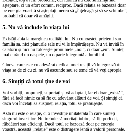
așteptare, ci un efort comun, reciproc. Dacă relația se bazează doar
pe energia voastră și așteptați mereu să „înțeleagă și să se schimbe”,
probabil că doar vă amăgiți.
5. Nu vă include în viața lui
Existăți abia la marginea realității lui. Nu cunoașteți prietenii sau
familia sa, nici planurile sale nu vi le împărtășește. Nu vă invită în
călătorii și nici nu folosește pronumele „noi”, ci doar „eu”. Sunteți
mai curând un oaspete, nu o parte integrantă a lumii lui.
Cineva care este cu adevărat dedicat unei relații vă integrează în
viața sa de zi cu zi, nu vă ascunde sau se teme că vă veți apropia.
6. Simțiți că totul ține de voi
Voi vorbiți, propuneți, suportați și vă adaptați, iar el doar „există”,
fără să facă nimic ca să fie cu adevărat alături de voi. Și simțiți că
dacă voi încetați să susțineți relația, totul se prăbușește.
Asta nu este o relație, ci o investiție unilaterală în care sunteți
singurul investitor. Nu trebuie să meritați iubire, să fiți perfecți,
răbdători sau eficienți. Dacă totul se bazează doar pe energia
voastră, această „relație” este o distrugere lentă a valorii personale.