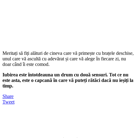
Meritați să fiți alături de cineva care vă primește cu brațele deschise,
unul care vă ascultă cu adevărat și care vă alege în fiecare zi, nu
doar când îi este comod.
Iubirea este întotdeauna un drum cu două sensuri. Tot ce nu
este asta, este o capcană în care vă puteți rătăci dacă nu ieșiți la
timp.
Share
Tweet