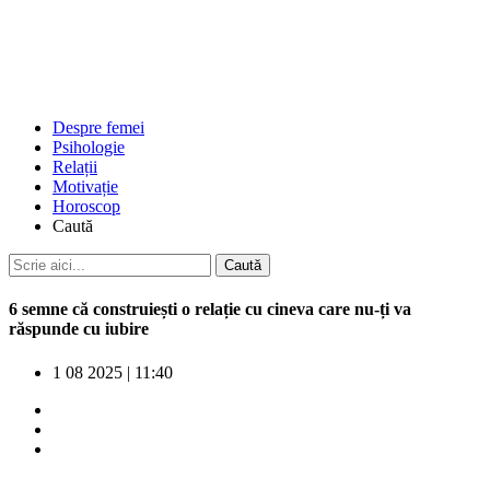
Despre femei
Psihologie
Relații
Motivație
Horoscop
Caută
6 semne că construiești o relație cu cineva care nu-ți va
răspunde cu iubire
1 08 2025
|
11:40