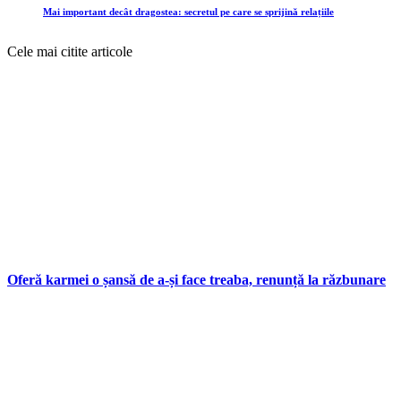
Mai important decât dragostea: secretul pe care se sprijină relațiile
Cele mai citite articole
Oferă karmei o șansă de a-și face treaba, renunță la răzbunare