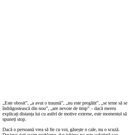
„Este obosit”, „a avut o traumă”, „nu este pregătit”, „se teme să se
îndrăgostească din nou”, „are nevoie de timp” – dacă mereu
explicați distanța lui cu astfel de motive externe, este momentul să
spuneți stop.
Dacă o persoană vrea să fie cu voi, găsește o cale, nu o scuză.
Desigur, toți avem probleme, dar iubirea nu este suferință sau