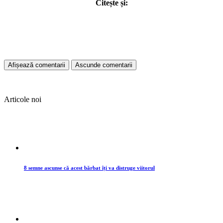
Citește și:
Afișează comentarii
Ascunde comentarii
Articole noi
8 semne ascunse că acest bărbat îți va distruge viitorul