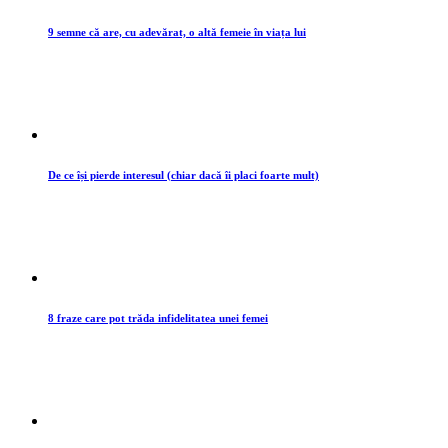
9 semne că are, cu adevărat, o altă femeie în viața lui
De ce își pierde interesul (chiar dacă îi placi foarte mult)
8 fraze care pot trăda infidelitatea unei femei