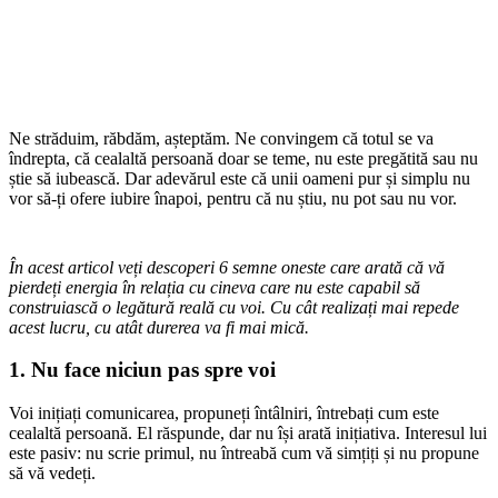
Ne străduim, răbdăm, așteptăm. Ne convingem că totul se va
îndrepta, că cealaltă persoană doar se teme, nu este pregătită sau nu
știe să iubească. Dar adevărul este că unii oameni pur și simplu nu
vor să-ți ofere iubire înapoi, pentru că nu știu, nu pot sau nu vor.
În acest articol veți descoperi 6 semne oneste care arată că vă
pierdeți energia în relația cu cineva care nu este capabil să
construiască o legătură reală cu voi. Cu cât realizați mai repede
acest lucru, cu atât durerea va fi mai mică.
1. Nu face niciun pas spre voi
Voi inițiați comunicarea, propuneți întâlniri, întrebați cum este
cealaltă persoană. El răspunde, dar nu își arată inițiativa. Interesul lui
este pasiv: nu scrie primul, nu întreabă cum vă simțiți și nu propune
să vă vedeți.