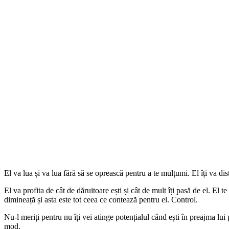
El va lua și va lua fără să se oprească pentru a te mulțumi. El îți va di
El va profita de cât de dăruitoare ești și cât de mult îți pasă de el. El
dimineață și asta este tot ceea ce contează pentru el. Control.
Nu-l meriți pentru nu îți vei atinge potențialul când ești în preajma lui p
mod.