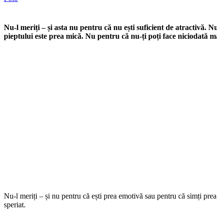
Nu-l meriți – și asta nu pentru că nu ești suficient de atractivă.
pieptului este prea mică. Nu pentru că nu-ți poți face niciodată mach
Nu-l meriți – și nu pentru că ești prea emotivă sau pentru că simți pre
speriat.