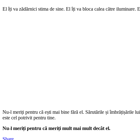
El îți va zădărnici stima de sine. El îți va bloca calea către iluminare.
Nu-l meriți pentru că ești mai bine fără el. Sărutările și îmbrățișările 
este cel potrivit pentru tine.
Nu-l meriți pentru că meriți mult mai mult decât el.
Share