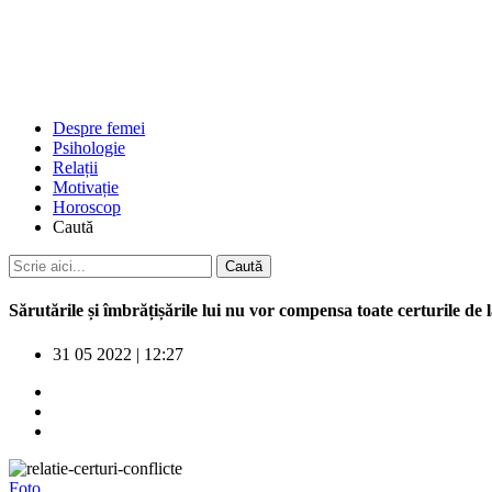
Despre femei
Psihologie
Relații
Motivație
Horoscop
Caută
Sărutările și îmbrățișările lui nu vor compensa toate certurile de 
31 05 2022
|
12:27
Foto