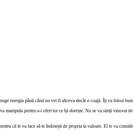
struge energia până când nu vei fi altceva decât o coajă. Îți va folosi bun
 te va manipula pentru a-i oferi tot ce își dorește. Nu se va simți vinovat 
entru că te va face să te îndoiești de propria ta valoare. El te va consider