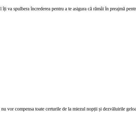
 El îți va spulbera încrederea pentru a te asigura că rămâi în preajmă pent
lui nu vor compensa toate certurile de la miezul nopții și dezvăluirile gelo