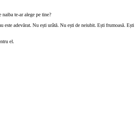
e naiba te-ar alege pe tine?
nu este adevărat. Nu ești urâtă. Nu ești de neiubit. Ești frumoasă. Ești
ntru el.