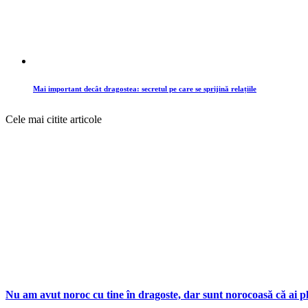
Mai important decât dragostea: secretul pe care se sprijină relațiile
Cele mai citite articole
Nu am avut noroc cu tine în dragoste, dar sunt norocoasă că ai pl