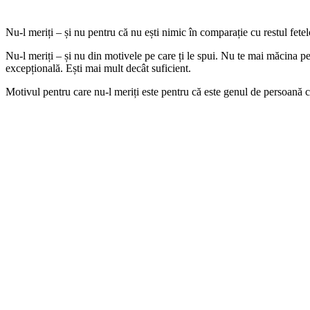
Nu-l meriți – și nu pentru că nu ești nimic în comparație cu restul fetel
Nu-l meriți – și nu din motivele pe care ți le spui. Nu te mai măcina pen
excepțională. Ești mai mult decât suficient.
Motivul pentru care nu-l meriți este pentru că este genul de persoană car