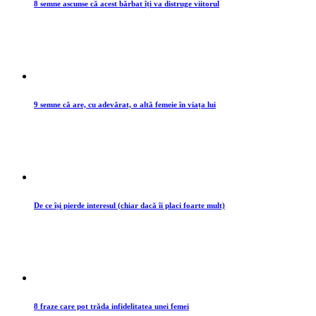
8 semne ascunse că acest bărbat îți va distruge viitorul
9 semne că are, cu adevărat, o altă femeie în viața lui
De ce își pierde interesul (chiar dacă îi placi foarte mult)
8 fraze care pot trăda infidelitatea unei femei