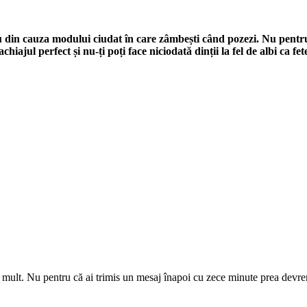
 Nu din cauza modului ciudat în care zâmbești când pozezi. Nu pentr
iajul perfect și nu-ți poți face niciodată dinții la fel de albi ca fet
a mult. Nu pentru că ai trimis un mesaj înapoi cu zece minute prea devrem