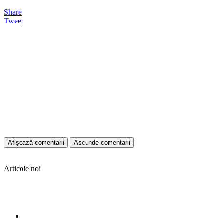
Share
Tweet
Afișează comentarii
Ascunde comentarii
Articole noi