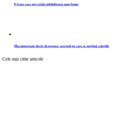
8 fraze care pot trăda infidelitatea unei femei
Mai important decât dragostea: secretul pe care se sprijină relațiile
Cele mai citite articole