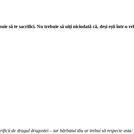
 să te sacrifici. Nu trebuie să uiți niciodată că, deși ești într-o rela
crificii de dragul dragostei – iar bărbatul tău ar trebui să respecte asta: