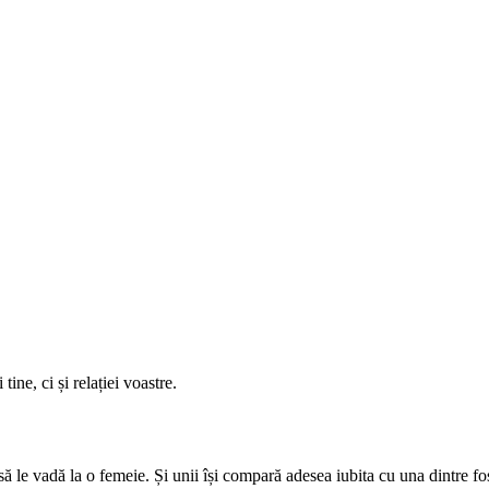
ne, ci și relației voastre.
r să le vadă la o femeie. Și unii își compară adesea iubita cu una dintre f