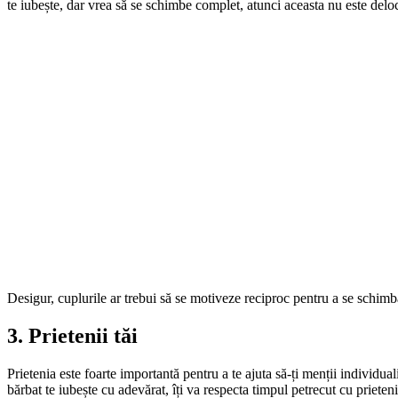
te iubește, dar vrea să se schimbe complet, atunci aceasta nu este deloc
Desigur, cuplurile ar trebui să se motiveze reciproc pentru a se schimba, 
3. Prietenii tăi
Prietenia este foarte importantă pentru a te ajuta să-ți menții individual
bărbat te iubește cu adevărat, îți va respecta timpul petrecut cu prieteni