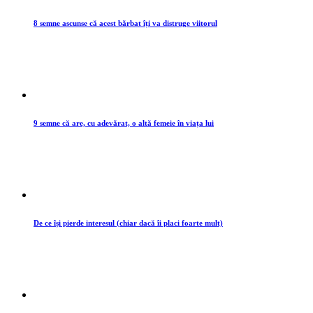
8 semne ascunse că acest bărbat îți va distruge viitorul
9 semne că are, cu adevărat, o altă femeie în viața lui
De ce își pierde interesul (chiar dacă îi placi foarte mult)