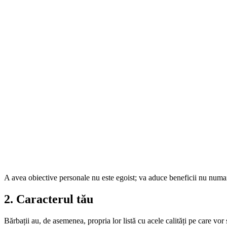
A avea obiective personale nu este egoist; va aduce beneficii nu numai ti
2. Caracterul tău
Bărbații au, de asemenea, propria lor listă cu acele calități pe care vo