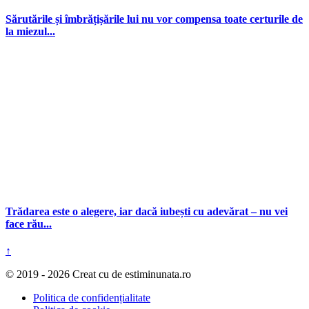
Sărutările și îmbrățișările lui nu vor compensa toate certurile de
la miezul...
Trădarea este o alegere, iar dacă iubești cu adevărat – nu vei
face rău...
↑
© 2019 - 2026 Creat cu
de estiminunata.ro
Politica de confidențialitate