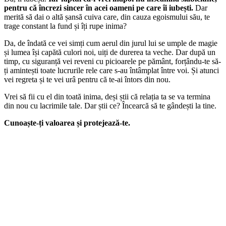
pentru că încrezi sincer în acei oameni pe care îi iubești.
Dar
merită să dai o altă șansă cuiva care, din cauza egoismului său, te
trage constant la fund și îți rupe inima?
Da, de îndată ce vei simți cum aerul din jurul lui se umple de magie
și lumea își capătă culori noi, uiți de durerea ta veche. Dar după un
timp, cu siguranță vei reveni cu picioarele pe pământ, forțându-te să-
ți amintești toate lucrurile rele care s-au întâmplat între voi. Și atunci
vei regreta și te vei urâ pentru că te-ai întors din nou.
Vrei să fii cu el din toată inima, deși știi că relația ta se va termina
din nou cu lacrimile tale. Dar știi ce? Încearcă să te gândești la tine.
Cunoaște-ți valoarea și protejează-te.