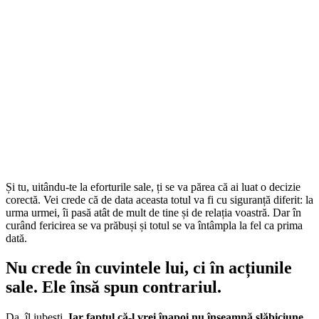
Și tu, uitându-te la eforturile sale, ți se va părea că ai luat o decizie
corectă. Vei crede că de data aceasta totul va fi cu siguranță diferit: la
urma urmei, îi pasă atât de mult de tine și de relația voastră. Dar în
curând fericirea se va prăbuși și totul se va întâmpla la fel ca prima
dată.
Nu crede în cuvintele lui, ci în acțiunile
sale. Ele însă spun contrariul.
Da, îl iubești.
Iar faptul că-l vrei înapoi nu înseamnă slăbiciune,