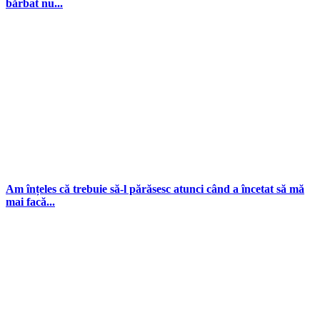
bărbat nu...
Am înțeles că trebuie să-l părăsesc atunci când a încetat să mă
mai facă...