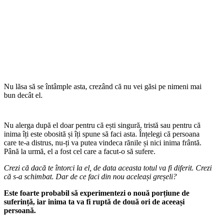
Nu lăsa să se întâmple asta, crezând că nu vei găsi pe nimeni mai
bun decât el.
Nu alerga după el doar pentru că ești singură, tristă sau pentru că
inima îți este obosită și îți spune să faci asta. Înțelegi că persoana
care te-a distrus, nu-ți va putea vindeca rănile și nici inima frântă.
Până la urmă, el a fost cel care a facut-o să sufere.
Crezi că dacă te întorci la el, de data aceasta totul va fi diferit. Crezi
că s-a schimbat. Dar de ce faci din nou aceleași greșeli?
Este foarte probabil să experimentezi o nouă porțiune de
suferință, iar inima ta va fi ruptă de două ori de aceeași
persoană.