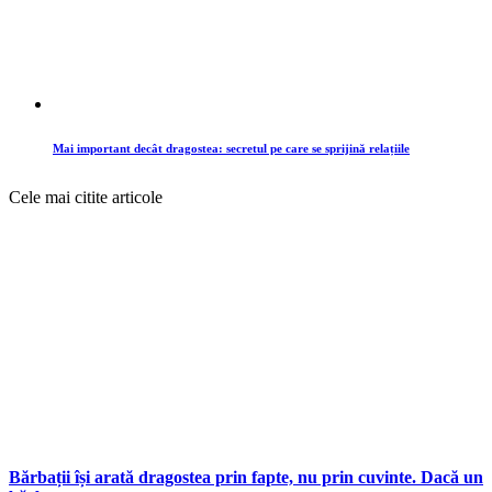
Mai important decât dragostea: secretul pe care se sprijină relațiile
Cele mai citite articole
Bărbații își arată dragostea prin fapte, nu prin cuvinte. Dacă un