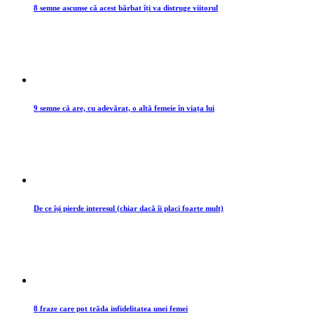
8 semne ascunse că acest bărbat îți va distruge viitorul
9 semne că are, cu adevărat, o altă femeie în viața lui
De ce își pierde interesul (chiar dacă îi placi foarte mult)
8 fraze care pot trăda infidelitatea unei femei