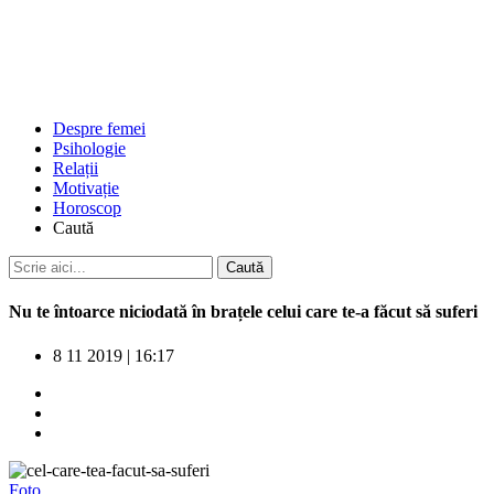
Despre femei
Psihologie
Relații
Motivație
Horoscop
Caută
Nu te întoarce niciodată în brațele celui care te-a făcut să suferi
8 11 2019
|
16:17
Foto