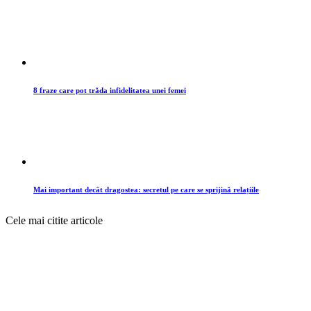
8 fraze care pot trăda infidelitatea unei femei
Mai important decât dragostea: secretul pe care se sprijină relațiile
Cele mai citite articole