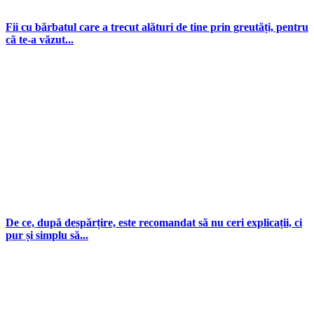
Fii cu bărbatul care a trecut alături de tine prin greutăți, pentru
că te-a văzut...
De ce, după despărțire, este recomandat să nu ceri explicații, ci
pur și simplu să...