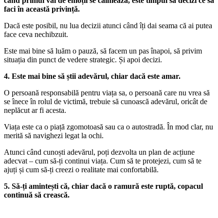
când primul val de emoții se calmează, este timpul să decizi ce să
faci în această privință.
Dacă este posibil, nu lua decizii atunci când îți dai seama că ai putea
face ceva nechibzuit.
Este mai bine să luăm o pauză, să facem un pas înapoi, să privim
situația din punct de vedere strategic. Și apoi decizi.
4. Este mai bine să știi adevărul, chiar dacă este amar.
O persoană responsabilă pentru viața sa, o persoană care nu vrea să
se înece în rolul de victimă, trebuie să cunoască adevărul, oricât de
neplăcut ar fi acesta.
Viața este ca o piață zgomotoasă sau ca o autostradă. În mod clar, nu
merită să navighezi legat la ochi.
Atunci când cunoști adevărul, poți dezvolta un plan de acțiune
adecvat – cum să-ți continui viața. Cum să te protejezi, cum să te
ajuți și cum să-ți creezi o realitate mai confortabilă.
5. Să-ți amintești că, chiar dacă o ramură este ruptă, copacul
continuă să crească.