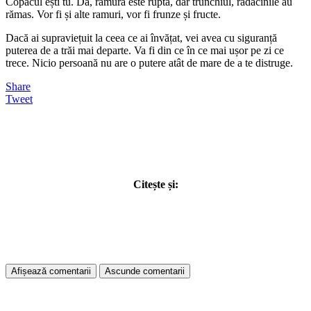
Copacul ești tu. Da, ramura este ruptă, dar trunchiul, rădăcinile au
rămas. Vor fi și alte ramuri, vor fi frunze și fructe.
Dacă ai supraviețuit la ceea ce ai învățat, vei avea cu siguranță
puterea de a trăi mai departe. Va fi din ce în ce mai ușor pe zi ce
trece. Nicio persoană nu are o putere atât de mare de a te distruge.
Share
Tweet
Citește și:
Afișează comentarii
Ascunde comentarii