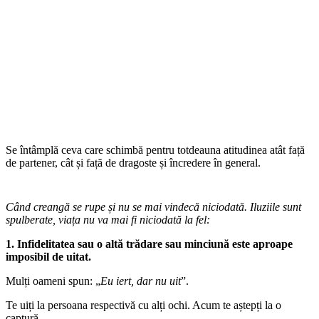
Se întâmplă ceva care schimbă pentru totdeauna atitudinea atât față
de partener, cât și față de dragoste și încredere în general.
Când creangă se rupe și nu se mai vindecă niciodată. Iluziile sunt
spulberate, viața nu va mai fi niciodată la fel:
1. Infidelitatea sau o altă trădare sau minciună este aproape
imposibil de uitat.
Mulți oameni spun: „
Eu iert, dar nu uit
”.
Te uiți la persoana respectivă cu alți ochi. Acum te aștepți la o
captură.