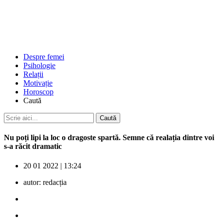
Despre femei
Psihologie
Relații
Motivație
Horoscop
Caută
Nu poți lipi la loc o dragoste spartă. Semne că realația dintre voi
s-a răcit dramatic
20 01 2022
|
13:24
autor:
redacția