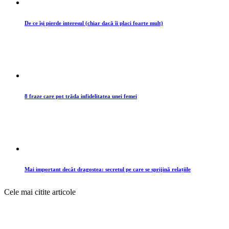
De ce își pierde interesul (chiar dacă îi placi foarte mult)
8 fraze care pot trăda infidelitatea unei femei
Mai important decât dragostea: secretul pe care se sprijină relațiile
Cele mai citite articole