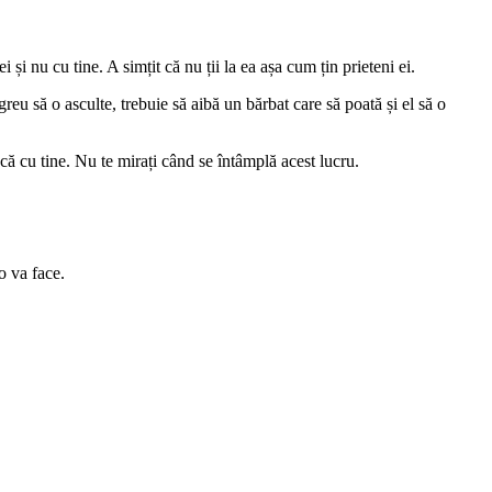
și nu cu tine. A simțit că nu ții la ea așa cum țin prieteni ei.
reu să o asculte, trebuie să aibă un bărbat care să poată și el să o
că cu tine. Nu te mirați când se întâmplă acest lucru.
o va face.