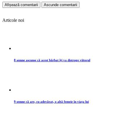
Afișează comentarii
Ascunde comentarii
Articole noi
8 semne ascunse că acest bărbat îți va distruge viitorul
9 semne că are, cu adevărat, o altă femeie în viața lui