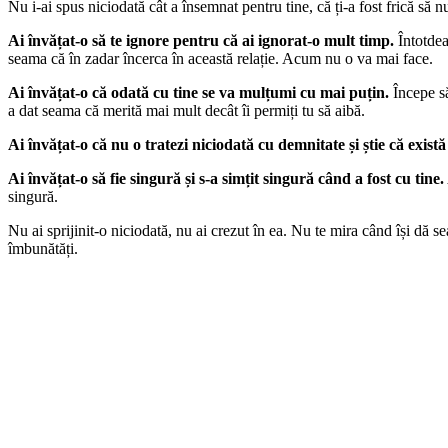
Nu i-ai spus niciodată cât a însemnat pentru tine, că ți-a fost frică să 
Ai învățat-o să te ignore pentru că ai ignorat-o mult timp.
Întotdea
seama că în zadar încerca în această relație. Acum nu o va mai face.
Ai învățat-o că odată cu tine se va mulțumi cu mai puțin.
Începe să
a dat seama că merită mai mult decât îi permiți tu să aibă.
Ai învățat-o că nu o tratezi niciodată cu demnitate și știe că există
Ai învățat-o să fie singură și s-a simțit singură când a fost cu tine.
singură.
Nu ai sprijinit-o niciodată, nu ai crezut în ea. Nu te mira când își dă s
îmbunătăți.