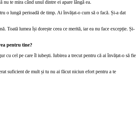
 că nu te mira când unul dintre ei apare lângă ea.
ntru o lungă perioadă de timp. Ai învățat-o cum să o facă. Și-a dat
nă. Toată lumea își dorește ceea ce merită, iar ea nu face excepție. Și-
irea pentru tine?
 cu cel pe care îl iubești. Iubirea a trecut pentru că ai învățat-o să fie
at suficient de mult și tu nu ai făcut niciun efort pentru a te