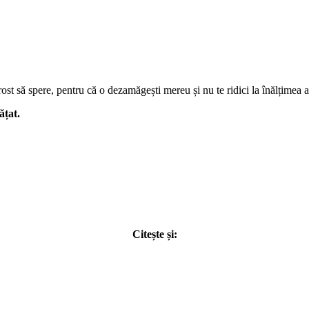
rost să spere, pentru că o dezamăgești mereu și nu te ridici la înălțimea aș
ățat.
Citește și: