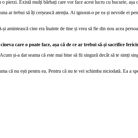
nu o pierzi. Există mulți bărbați care vor face acest lucru cu bucurie, așa
una ar trebui să îți cerșească atenția. Ai ignorat-o pe ea și nevoile ei pe
-și amintească cine era înainte de tine și vrea să fie din nou acea persoa
 cineva care o poate face, așa că de ce ar trebui să-și sacrifice feric
Acum și-a dat seama că este mai bine să fii singură decât să te simți singur
eama că nu ești pentru ea. Pentru că nu te vei schimba niciodată. Ea a sper