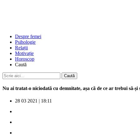
Despre femei
Psihologie
Relații
Motivație
Horoscop
Caută
Nu ai tratat-o niciodată cu demnitate, așa că de ce ar trebui să-și 
28 03 2021
|
18:11