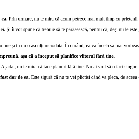
 ea.
Prin urmare, nu te mira că acum petrece mai mult timp cu prietenii ei 
 Și îi vor spune că trebuie să te părăsească, pentru că, deși nu le este g
 tine și tu nu o asculți niciodată. În curând, ea va înceta să mai vorbeas
mpreună, așa că a început să planifice viitorul fără tine.
 Așadar, nu te mira că face planuri fără tine. Nu ai vrut să o faci singur.
 fost dor de ea.
Este sigură că nu te vei plictisi când va pleca, de aceea 