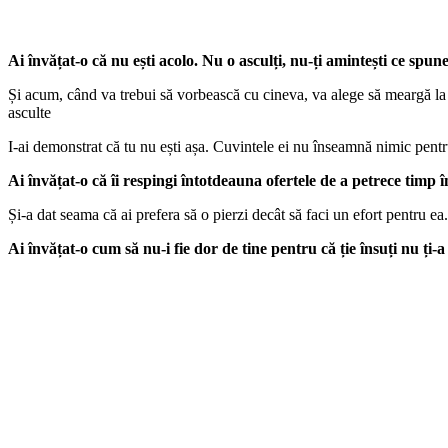
Ai învățat-o că nu ești acolo. Nu o asculți, nu-ți amintești ce spune
Și acum, când va trebui să vorbească cu cineva, va alege să meargă la ei.
asculte
I-ai demonstrat că tu nu ești așa. Cuvintele ei nu înseamnă nimic pentru
Ai învățat-o că îi respingi întotdeauna ofertele de a petrece timp î
Și-a dat seama că ai prefera să o pierzi decât să faci un efort pentru ea.
Ai învățat-o cum să nu-i fie dor de tine pentru că ție însuți nu ți-a