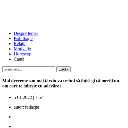
Despre femei
Psihologie
Relații
Motivație
Horoscop
Caută
Mai devreme sau mai târziu va trebui să înțelegi că meriți un
om care te iubește cu adevărat
5 01 2022
|
7:57
autor:
redacția