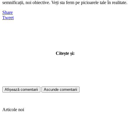
semnificații, noi obiective. Veți sta ferm pe picioarele tale în realitate.
Share
Tweet
Citește și:
Afișează comentarii
Ascunde comentarii
Articole noi