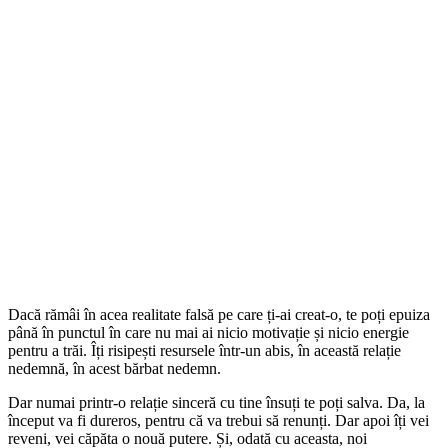
Dacă rămâi în acea realitate falsă pe care ți-ai creat-o, te poți epuiza
până în punctul în care nu mai ai nicio motivație și nicio energie
pentru a trăi. Îți risipești resursele într-un abis, în această relație
nedemnă, în acest bărbat nedemn.
Dar numai printr-o relație sinceră cu tine însuți te poți salva. Da, la
început va fi dureros, pentru că va trebui să renunți. Dar apoi îți vei
reveni, vei căpăta o nouă putere. Și, odată cu aceasta, noi