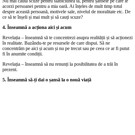
Nu mai căuta scuze pentru slăbiciunea ta, pentru șansele pe care le
acorzi persoanei pentru a mia oară. Ai înțeles de mult timp totul
despre această persoană, motivele sale, nivelul de moralitate etc. De
ce să te înșeli și mai mult și să cauți scuze?
4. Înseamnă a acționa aici și acum
Revelația – înseamnă să te concentrezi asupra realității și să acționezi
în realitate. Bazându-te pe resursele de care dispui. Să ne
concentrăm pe aici și acum și nu pe trecut sau pe ceea ce ar fi putut
fi în anumite condiții.
Revelația – înseamnă să nu renunți la posibilitatea de a trăi în
prezent.
5. Înseamnă să-ți dai o șansă la o nouă viață