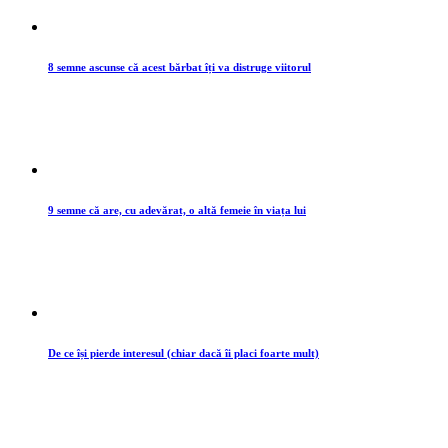
8 semne ascunse că acest bărbat îți va distruge viitorul
9 semne că are, cu adevărat, o altă femeie în viața lui
De ce își pierde interesul (chiar dacă îi placi foarte mult)