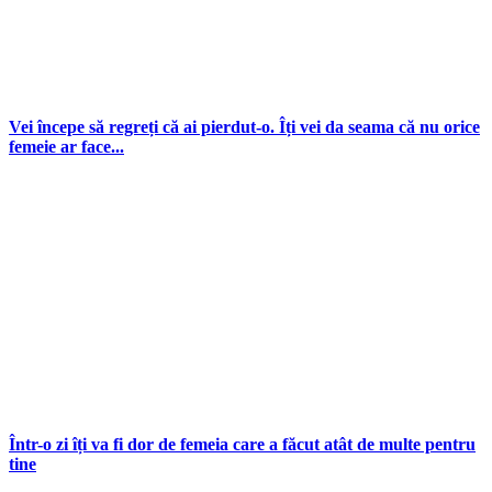
Vei începe să regreți că ai pierdut-o. Îți vei da seama că nu orice
femeie ar face...
Într-o zi îți va fi dor de femeia care a făcut atât de multe pentru
tine