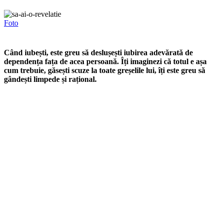
Foto
Când iubești, este greu să deslușești iubirea adevărată de
dependența fața de acea persoană. Îți imaginezi că totul e așa
cum trebuie, găsești scuze la toate greșelile lui, îți este greu să
gândești limpede și rațional.