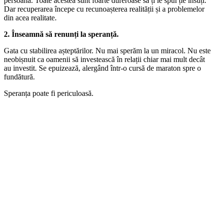
persoană. Toate acestea sunt foarte dureroase să ți le spui ție însuți.
Dar recuperarea începe cu recunoașterea realității și a problemelor
din acea realitate.
2. Înseamnă să renunți la speranță.
Gata cu stabilirea așteptărilor. Nu mai sperăm la un miracol. Nu este
neobișnuit ca oamenii să investească în relații chiar mai mult decât
au investit. Se epuizează, alergând într-o cursă de maraton spre o
fundătură.
Speranța poate fi periculoasă.