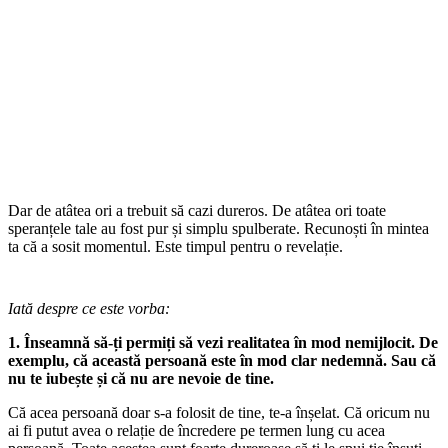
Dar de atâtea ori a trebuit să cazi dureros. De atâtea ori toate
speranțele tale au fost pur și simplu spulberate. Recunoști în mintea
ta că a sosit momentul. Este timpul pentru o revelație.
Iată despre ce este vorba:
1. Înseamnă să-ți permiți să vezi realitatea în mod nemijlocit. De
exemplu, că această persoană este în mod clar nedemnă. Sau că
nu te iubește și că nu are nevoie de tine.
Că acea persoană doar s-a folosit de tine, te-a înșelat. Că oricum nu
ai fi putut avea o relație de încredere pe termen lung cu acea