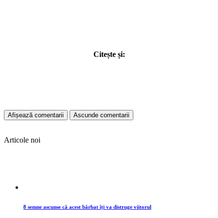
Citește și:
Afișează comentarii
Ascunde comentarii
Articole noi
8 semne ascunse că acest bărbat îți va distruge viitorul