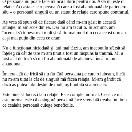
O persoană nu poate face munca iubirii pentru doi. Asta nu este o
relație. Aceasta este o persoană care a fost abandonată de partenerul
său – o persoană singură cu un statut de relație care spune contrariul.
Aș vrea să spun că de fiecare dată când m-am găsit în această
situație, m-am scos din ea. Dar nu am făcut-o. În schimb, am
încercat să iubesc mai mult și să fiu mai mult din ceea ce își doreau
ei și mai puțin din ceea ce eram.
Nu a funcționat niciodată și, ani mai târziu, am început în sfârșit să
înțeleg că cât de tare m-am ținut a fost un răspuns la traumă. Mi-a
fost atât de frică să nu fiu abandonată de altcineva încât m-am
abandonat.
Îmi era atât de frică să nu fiu fără persoana pe care o iubeam, încât
nu m-am uitat la cât de singură mă făcea relația. M-am gândit că
dacă aș putea iubi destul de mult, aș fi iubită și apreciată.
Este bine să lucrezi la o relație. Este complet normal. Ceea ce nu
este normal este că o singură persoană face vreodată treaba, în timp
ce cealaltă persoană culege beneficiile.