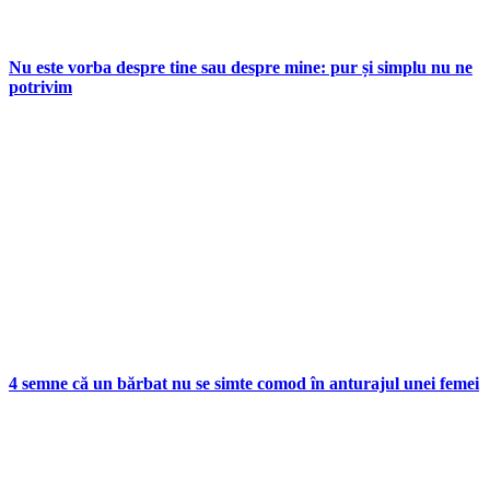
Nu este vorba despre tine sau despre mine: pur și simplu nu ne
potrivim
4 semne că un bărbat nu se simte comod în anturajul unei femei