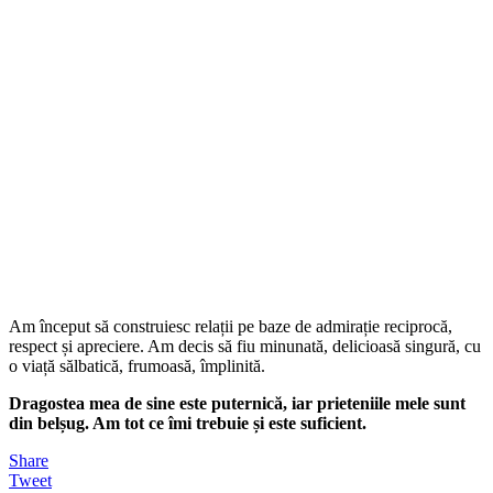
Am început să construiesc relații pe baze de admirație reciprocă,
respect și apreciere. Am decis să fiu minunată, delicioasă singură, cu
o viață sălbatică, frumoasă, împlinită.
Dragostea mea de sine este puternică, iar prieteniile mele sunt
din belșug. Am tot ce îmi trebuie și este suficient.
Share
Tweet