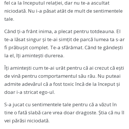
fel ca la începutul relației, dar nu te-a ascultat
niciodată. Nu i-a păsat atât de mult de sentimentele
tale.
Când ți-a frânt inima, a plecat pentru totdeauna. El
te-a lăsat singur și te-ai simțit de parcă lumea ta s-ar
fi prăbușit complet. Te-a sfărâmat. Când te gândești
la el, îți amintești durerea.
Îți amintești cum te-ai urât pentru că ai crezut că ești
de vină pentru comportamentul său rău. Nu puteai
admite adevărul că a fost toxic încă de la început și
doar i-a stricat ego-ul.
S-a jucat cu sentimentele tale pentru că a văzut în
tine o fată slabă care vrea doar dragoste. Știa că nu îl
vei părăsi niciodată.