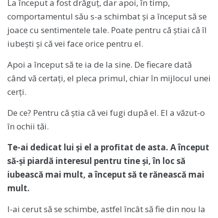
La început a fost drăguț, dar apoi, în timp,
comportamentul său s-a schimbat și a început să se
joace cu sentimentele tale. Poate pentru că știai că îl
iubești și că vei face orice pentru el.
Apoi a început să te ia de la sine. De fiecare dată
când vă certați, el pleca primul, chiar în mijlocul unei
cerți.
De ce? Pentru că știa că vei fugi după el. El a văzut-o
în ochii tăi.
Te-ai dedicat lui și el a profitat de asta. A început
să-și piardă interesul pentru tine și, în loc să
iubească mai mult, a început să te rănească mai
mult.
I-ai cerut să se schimbe, astfel încât să fie din nou la