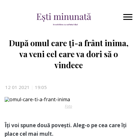
După omul care ți-a frânt inima,
va veni cel care va dori să o
vindece
12 01 2021
|
19:05
Foto
Îți voi spune două povești. Aleg-o pe cea care îți
place cel mai mult.