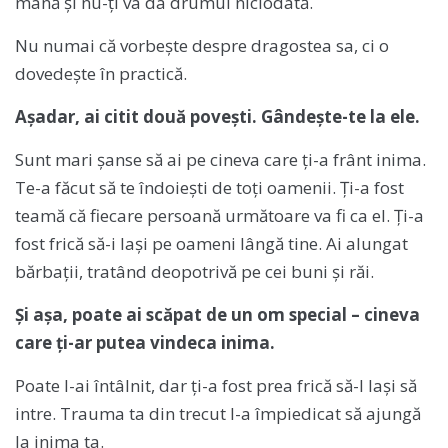
mână și nu-ți va da drumul niciodată.
Nu numai că vorbește despre dragostea sa, ci o
dovedește în practică.
Așadar, ai citit două povești. Gândește-te la ele.
Sunt mari șanse să ai pe cineva care ți-a frânt inima.
Te-a făcut să te îndoiești de toți oamenii. Ți-a fost
teamă că fiecare persoană următoare va fi ca el. Ți-a
fost frică să-i lași pe oameni lângă tine. Ai alungat
bărbații, tratând deopotrivă pe cei buni și răi.
Și așa, poate ai scăpat de un om special – cineva
care ți-ar putea vindeca inima.
Poate l-ai întâlnit, dar ți-a fost prea frică să-l lași să
intre. Trauma ta din trecut l-a împiedicat să ajungă
la inima ta.