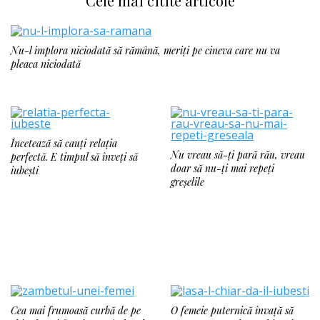
Cele mai citite articole
Nu-l implora niciodată să rămână, meriți pe cineva care nu va
pleaca niciodată
Încetează să cauți relația
Nu vreau să-ți pară rău, vreau
perfectă. E timpul să înveți să
doar să nu-ți mai repeți
iubești
greșelile
Cea mai frumoasă curbă de pe
O femeie puternică învață să