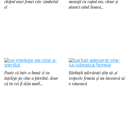
chipul unei femei este zâmbetul
meargă cu capul sus, chiar și
ei
atunci când lumea...
Poate că într-o bună zi va
Bărbații adevărați știu să-și
înțelege pe cine a pierdut, doar
respecte femeia și nu încearcă să
că tu vei fi deja mult...
o rănească