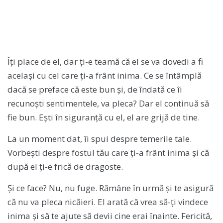
Îți place de el, dar ți-e teamă că el se va dovedi a fi
același cu cel care ți-a frânt inima. Ce se întâmplă
dacă se preface că este bun și, de îndată ce îi
recunoști sentimentele, va pleca? Dar el continuă să
fie bun. Ești în siguranță cu el, el are grijă de tine.
La un moment dat, îi spui despre temerile tale.
Vorbești despre fostul tău care ți-a frânt inima și că
după el ți-e frică de dragoste.
Și ce face? Nu, nu fuge. Rămâne în urmă și te asigură
că nu va pleca nicăieri. El arată că vrea să-ți vindece
inima și să te ajute să devii cine erai înainte. Fericită,