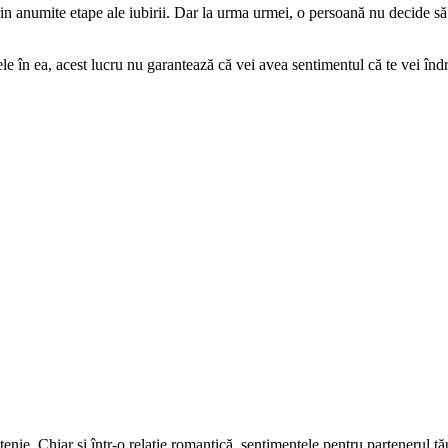
in anumite etape ale iubirii. Dar la urma urmei, o persoană nu decide s
le în ea, acest lucru nu garantează că vei avea sentimentul că te vei îndr
enie. Chiar și într-o relație romantică, sentimentele pentru partenerul tă