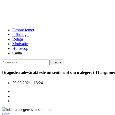
Despre femei
Psihologie
Relații
Motivație
Horoscop
Caută
Dragostea adevărată este un sentiment sau o alegere? 11 argumen
29 03 2021
|
18:24
Foto