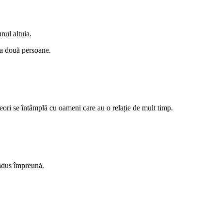
nul altuia.
ă a două persoane.
neori se întâmplă cu oameni care au o relație de mult timp.
 adus împreună.