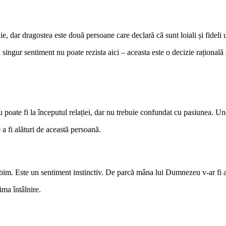
 dar dragostea este două persoane care declară că sunt loiali și fideli u
n singur sentiment nu poate rezista aici – aceasta este o decizie rațional
u poate fi la începutul relației, dar nu trebuie confundat cu pasiunea. U
a fi alături de această persoană.
bim. Este un sentiment instinctiv. De parcă mâna lui Dumnezeu v-ar fi
ima întâlnire.