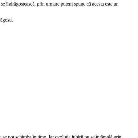
ă se îndrăgostească, prin urmare putem spune că acesta este un
ăgosti.
u se pot schimba în timp. Iar evoluția iubirii nu se întâmplă prin