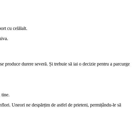
ort cu celălalt.
uiva.
d se produce durere severă. Și trebuie să iai o decizie pentru a parcurge
 tine.
înflori. Uneori ne despărțim de astfel de prieteni, permițându-le să