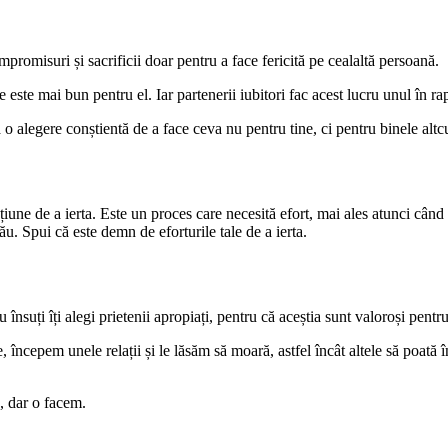
omisuri și sacrificii doar pentru a face fericită pe cealaltă persoană.
ce este mai bun pentru el. Iar partenerii iubitori fac acest lucru unul în rap
o alegere conștientă de a face ceva nu pentru tine, ci pentru binele altc
opțiune de a ierta. Este un proces care necesită efort, mai ales atunci cân
u. Spui că este demn de eforturile tale de a ierta.
 însuți îți alegi prietenii apropiați, pentru că aceștia sunt valoroși pentru
e, începem unele relații și le lăsăm să moară, astfel încât altele să poată 
, dar o facem.