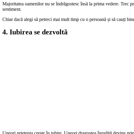
Majoritatea oamenilor nu se îndrăgostesc însă la prima vedere. Trec pr
sentiment.
Chiar dacă alegi să petreci mai mult timp cu o persoană și să cauți bine
4. Iubirea se dezvoltă
Uneori prietenia crește în iubire. Uneori dragostea înrudită devine priet