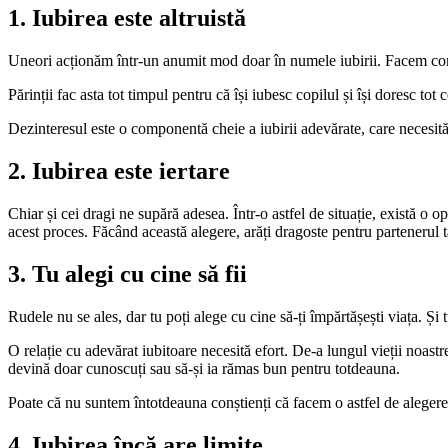
1. Iubirea este altruistă
Uneori acționăm într-un anumit mod doar în numele iubirii. Facem compr
Părinții fac asta tot timpul pentru că își iubesc copilul și își doresc tot 
Dezinteresul este o componentă cheie a iubirii adevărate, care necesită 
2. Iubirea este iertare
Chiar și cei dragi ne supără adesea. Într-o astfel de situație, există o 
acest proces. Făcând această alegere, arăți dragoste pentru partenerul tă
3. Tu alegi cu cine să fii
Rudele nu se ales, dar tu poți alege cu cine să-ți împărtășești viața. Și tu
O relație cu adevărat iubitoare necesită efort. De-a lungul vieții noastr
devină doar cunoscuți sau să-și ia rămas bun pentru totdeauna.
Poate că nu suntem întotdeauna conștienți că facem o astfel de alegere
4. Iubirea încă are limite