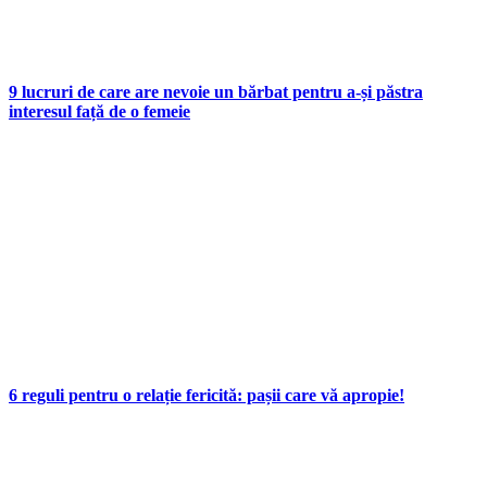
9 lucruri de care are nevoie un bărbat pentru a-și păstra
interesul față de o femeie
6 reguli pentru o relație fericită: pașii care vă apropie!