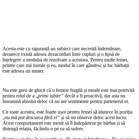
Acesta este cu siguranță un subiect care necesită îndemânare,
deoarece există adesea dezacorduri între cupluri și o lipsă de
înțelegere a modului de rezolvare a acestora. Pentru multe femei,
printre care mă număr și eu, modul în care gândesc și fac bărbații
este adesea un mister.
Nu este greu de ghicit că o femeie fragilă și moale este mai potrivită
pentru rolul de a „
primi iubire”
decât a fi proactivă, dar asta nu
înseamnă absolut deloc că nu are sentimente pentru partenerul ei.
Cu toate acestea, este foarte ușor pentru femei să alunece în poziția
„
nu mă pot descurca fără el”
și să nu observe deloc acest lucru.
Acest comportament este menit să îl îndepărteze pe bărbat și să
distrugă relația, făcându-o pe ea să sufere.