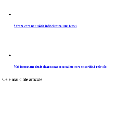
8 fraze care pot trăda infidelitatea unei femei
Mai important decât dragostea: secretul pe care se sprijină relațiile
Cele mai citite articole