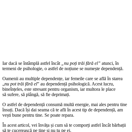
Iar dacă se întâmplă astfel încât
„nu poți trăi fără el”
atunci, în
termeni de psihologie, o astfel de noțiune se numește dependență.
Oamenii au multiple dependențe, iar femeile care se află în starea
„
nu pot trăi fără el
” au dependență psihologică. Acest lucru,
bineînțeles, este stresant pentru organism, iar multora le place
să
sufere, să plângă, să fie deprimați.
O astfel de dependență consumă multă energie, mai ales pentru tine
însuți. Dacă își dai seama că te afli în acest tip de dependență, am
vești bune pentru tine. Se poate repara.
În acest articol, vei învăța și cum să te comporți astfel încât bărbații
să te cucerească pe tine și nu tu pe ei.