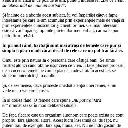
Pentru a analiza în ce poziție te afli, pune-ți întrebarea: „
De ce vreau
să iubesc atât de mult un bărbat?”.
Și înainte de a aborda acest subiect, îți voi împărtăși câteva fapte
interesante pe care le-am acumulat prin experiențele mele de viață și
prin experiențele cunoscuților și clienților mei. Cel mai interesant
este că voi împărtăși opiniile prietenilor mei bărbați, cărora le pun
periodic întrebări.
În primul rând, bărbații sunt mai atrași de femeile care pur și
simplu îi plac cu adevărat decât de cele care nu pot trăi fără ei.
Omul este prin natura sa o persoană care câștigă bani. Se simte
frustrat atunci când obține ușor ceea ce vrea. Îi face plăcere procesul
de a cuceri o femeie pe care o place cu adevărat. În acest fel, se
simte împuternicit și masculin.
Și, de asemenea, dacă primește imediat atenția unei femei, el nu
vede nicio valoare în asta.
În al doilea rând. O femeie care spune „
nu pot trăi fără
el”
dramatizează în mod deliberat situația.
De fapt, fiecare este un organism autonom care poate exista pe cont
propriu, fără ajutorul altora. Acest lucru înseamnă că, de fapt, nu
putem trăi, de exemplu, fără apă, hrană, aer. Nu ne îndrăgostim de