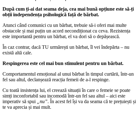
După cum ți-ai dat seama deja, cea mai bună opțiune este să-ți
obții independența psihologică față de bărbat.
Atunci când comunici cu un bărbat, trebuie să-i oferi mai multe
obstacole și mai puțin un acord necondiționat cu ceva. Rezistența
este importantă pentru un bărbat, el va dori să o depășească.
În caz contrar, dacă TU urmărești un bărbat, îl vei îndepărta – nu
există altă cale.
Respingerea este cel mai bun stimulent pentru un bărbat.
Comportamentul emoțional al unui bărbat în timpul curtării, într-un
fel sau altul, declanșează reacția femeii de a-l respinge.
Cu toată insistența lui, el creează situații în care o femeie se poate
simți inconfortabil sau incomodă într-un fel sau altul – aici este
imperativ să spui
„nu”
. În acest fel își va da seama că te prețuiești și
te va aprecia și mai mult.