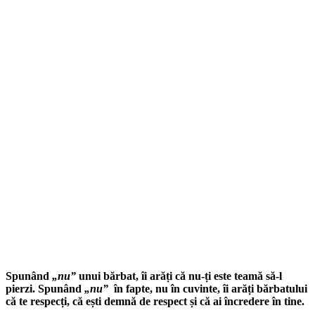
Spunând
„
nu”
unui bărbat, îi arăți că nu-ți este teamă să-l
pierzi. Spunând
„nu”
în fapte, nu în cuvinte, îi arăți bărbatului
că te respecți, că ești demnă de respect și că ai încredere în tine.