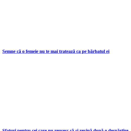
Semne că o femeie nu te mai tratează ca pe bărbatul ei
Sfaturi pentru cei care nu reușesc să-și revină după o despărțire