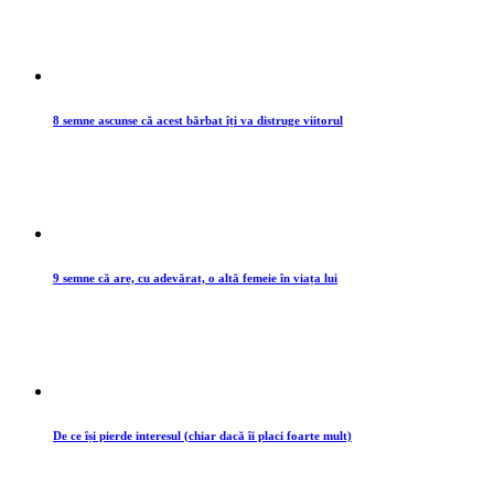
8 semne ascunse că acest bărbat îți va distruge viitorul
9 semne că are, cu adevărat, o altă femeie în viața lui
De ce își pierde interesul (chiar dacă îi placi foarte mult)