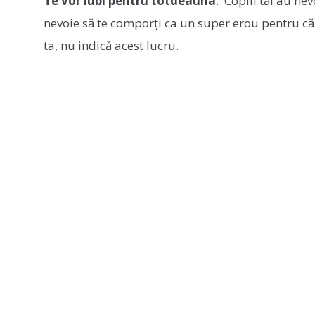
Te vor iubi pentru totdeauna
. Copiii tăi au ne
nevoie să te comporți ca un super erou pentru că 
ta, nu indică acest lucru.