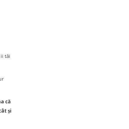
i tăi
ur
ma că
ât și