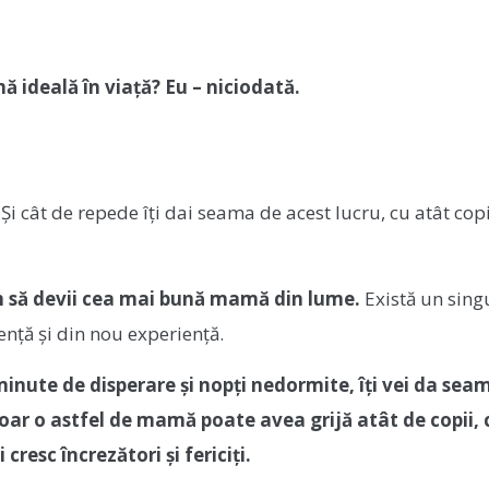
 ideală în viață? Eu – niciodată.
 Și cât de repede îți dai seama de acest lucru, cu atât copii
cum să devii cea mai bună mamă din lume.
Există un sing
ență și din nou experiență.
 minute de disperare și nopți nedormite, îți vei da sea
r o astfel de mamă poate avea grijă atât de copii, c
resc încrezători și fericiți.