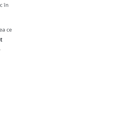
c în
eea ce
t
e