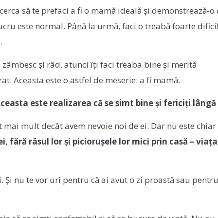
încerca să te prefaci a fi o mamă ideală și demonstrează-o
t lucru este normal. Până la urmă, faci o treabă foarte difici
.
ea zâmbesc și râd, atunci îți faci treaba bine și merită
t. Aceasta este o astfel de meserie: a fi mamă.
easta este realizarea că se simt bine și fericiți lângă 
 mai mult decât avem nevoie noi de ei. Dar nu este chiar
i, fără râsul lor și piciorușele lor mici prin casă – viaț
i. Și nu te vor urî pentru că ai avut o zi proastă sau pentru