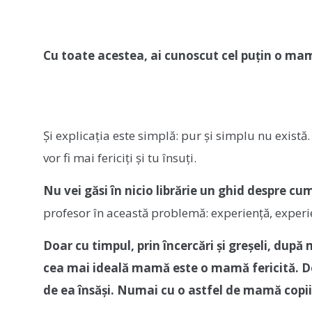
Cu toate acestea, ai cunoscut cel puțin o mamă
Și explicația este simplă: pur și simplu nu există.
vor fi mai fericiți și tu însuți.
Nu vei găsi în nicio librărie un ghid despre 
profesor în această problemă: experiență, experi
Doar cu timpul, prin încercări și greșeli, după
cea mai ideală mamă este o mamă fericită. Doa
de ea însăși. Numai cu o astfel de mamă copiii c