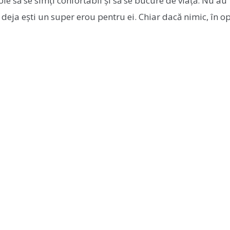
voie să se simți confortabil și să se bucure de viață. Nu au
deja ești un super erou pentru ei. Chiar dacă nimic, în o