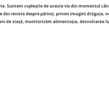
te. Suntem copleșite de aceste vis din momentul câ
 din reviste despre părinți, privim imagini drăguțe, n
ani de viață, monitorizăm alimentația, dezvoltarea l