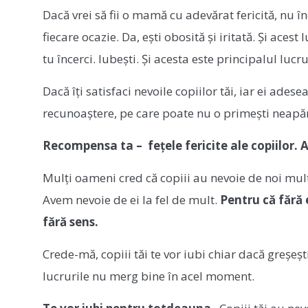
Dacă vrei să fii o mamă cu adevărat fericită, nu 
fiecare ocazie. Da, ești obosită și iritată. Și aces
tu încerci. Iubești. Și acesta este principalul lucru
Dacă îți satisfaci nevoile copiilor tăi, iar ei ades
recunoaștere, pe care poate nu o primești neapăra
Recompensa ta – fețele fericite ale copiilor. Ac
Mulți oameni cred că copiii au nevoie de noi mult
Avem nevoie de ei la fel de mult.
Pentru că fără e
fără sens.
Crede-mă, copiii tăi te vor iubi chiar dacă greșeșt
lucrurile nu merg bine în acel moment.