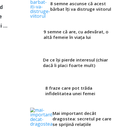
8 semne ascunse că acest
nd
bărbat îți va distruge viitorul
e
ui …
9 semne că are, cu adevărat, o
altă femeie în viața lui
De ce își pierde interesul (chiar
dacă îi placi foarte mult)
8 fraze care pot trăda
infidelitatea unei femei
Mai important decât
dragostea: secretul pe care
se sprijină relațiile