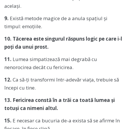
același.
9.
Există metode magice de a anula spațiul și
timpul: emoțiile.
10. Tăcerea este singurul răspuns logic pe care i-l
poți da unui prost.
11.
Lumea simpatizează mai degrabă cu
nenorocirea decât cu fericirea.
12.
Ca să-ți transformi într-adevăr viața, trebuie să
începi cu tine.
13. Fericirea constă în a trăi ca toată lumea și
totuși ca nimeni altul.
15.
E necesar ca bucuria de-a exista să se afirme în
fiecare, în fiece clipă.