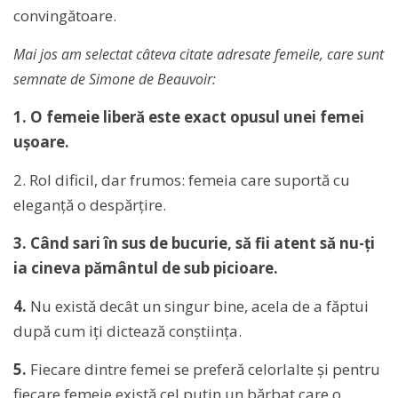
convingătoare.
Mai jos am selectat câteva citate adresate femeile, care sunt
semnate de Simone de Beauvoir:
1. O femeie liberă este exact opusul unei femei
ușoare.
2. Rol dificil, dar frumos: femeia care suportă cu
eleganță o despărțire.
3. Când sari în sus de bucurie, să fii atent să nu-ți
ia cineva pământul de sub picioare.
4.
Nu există decât un singur bine, acela de a făptui
după cum iți dictează conștiința.
5.
Fiecare dintre femei se preferă celorlalte și pentru
fiecare femeie există cel puțin un bărbat care o