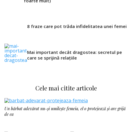
foarte mult)
8 fraze care pot trăda infidelitatea unei femei
Mai important decât dragostea: secretul pe
care se sprijină relațiile
Cele mai citite articole
Un bărbat adevărat nu-și umilește femeia, el o protejează și are grijă
de ea