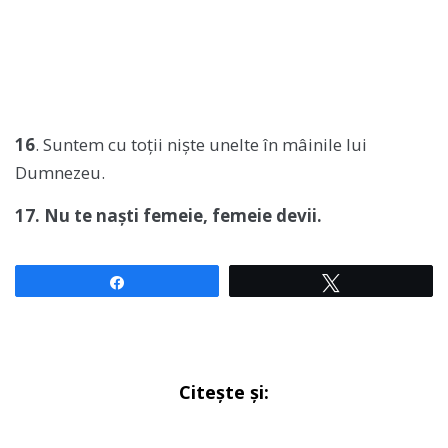
16
. Suntem cu toţii nişte unelte în mâinile lui
Dumnezeu.
17. Nu te naști femeie, femeie devii.
Share
Tweet
Citește și: