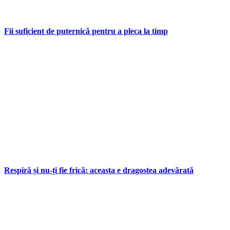
Fii suficient de puternică pentru a pleca la timp
Respiră și nu-ți fie frică: aceasta e dragostea adevărată