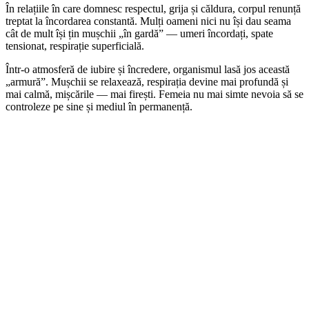
În relațiile în care domnesc respectul, grija și căldura, corpul renunță
treptat la încordarea constantă. Mulți oameni nici nu își dau seama
cât de mult își țin mușchii „în gardă” — umeri încordați, spate
tensionat, respirație superficială.
Într-o atmosferă de iubire și încredere, organismul lasă jos această
„armură”. Mușchii se relaxează, respirația devine mai profundă și
mai calmă, mișcările — mai firești. Femeia nu mai simte nevoia să se
controleze pe sine și mediul în permanență.