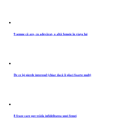
9 semne că are, cu adevărat, o altă femeie în viața lui
De ce își pierde interesul (chiar dacă îi placi foarte mult)
8 fraze care pot trăda infidelitatea unei femei