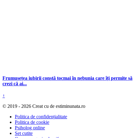
Frumusețea iubirii constă tocmai în nebunia care îți permite să
crezi că ai...
↑
© 2019 - 2026 Creat cu
de estiminunata.ro
Politica de confidențialitate
Politica de cookie
Psiholog online
Set cutite