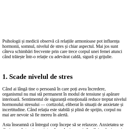
Psihologii și medicii observă că relațiile armonioase pot influența
hormonii, somnul, nivelul de stres și chiar aspectul. Mai jos sunt
câteva schimbări frecvente prin care trece corpul unei femei atunci
când trăiește într-o relație cu adevărat caldă, sigură și grijulie.
1. Scade nivelul de stres
Când ai lângă tine o persoană în care poți avea încredere,
organismul nu mai stă permanent în modul de tensiune și apărare
interioară. Sentimentul de siguranță emoțională reduce treptat nivelul
hormonului stresului — cortizolul, eliberat în situații de anxietate și
incertitudine. Când relația este stabilă și plină de sprijin, corpul nu
mai are nevoie să fie mereu în alertă.
Asta înseamnă că întregul corp începe să se relaxeze. Anxietatea se