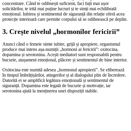
concentrare. Când te odihnești suficient, faci față mai ușor
solicitărilor, te irită mai puține lucruri și te simți mai echilibrată
emoțional. Iubirea și sentimentul de siguranță din relație oferă acea
protecție interioară care permite corpului să se odihnească pe deplin.
3. Crește nivelul „hormonilor fericirii”
Atunci când o femeie simte iubire, grijă și apropiere, organismul
produce mai intens așa-numiții „hormoni ai fericirii”: oxitocina,
dopamina și serotonina. Acești mediatori sunt responsabili pentru
bucurie, atașament emoțional, plăcere și sentimentul de bine interior.
Oxitocina este numită adesea „hormonul apropierii”. Se eliberează
în timpul îmbrățișărilor, atingerilor și al dialogului plin de încredere.
Datorită ei se amplifică legătura emoțională și sentimentul de
siguranță. Dopamina este legată de bucurie și motivație, iar
serotonina ajută la menținerea unei dispoziții stabile.