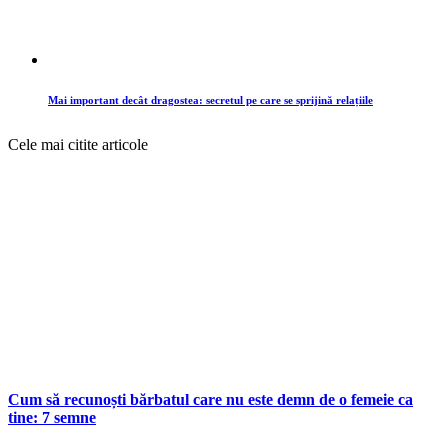
Mai important decât dragostea: secretul pe care se sprijină relațiile
Cele mai citite articole
Cum să recunoști bărbatul care nu este demn de o femeie ca
tine: 7 semne