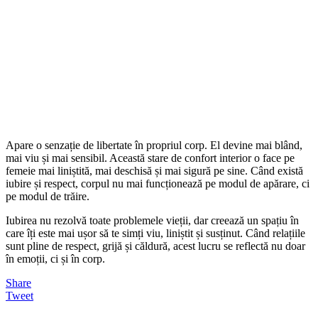
Apare o senzație de libertate în propriul corp. El devine mai blând,
mai viu și mai sensibil. Această stare de confort interior o face pe
femeie mai liniștită, mai deschisă și mai sigură pe sine. Când există
iubire și respect, corpul nu mai funcționează pe modul de apărare, ci
pe modul de trăire.
Iubirea nu rezolvă toate problemele vieții, dar creează un spațiu în
care îți este mai ușor să te simți viu, liniștit și susținut. Când relațiile
sunt pline de respect, grijă și căldură, acest lucru se reflectă nu doar
în emoții, ci și în corp.
Share
Tweet