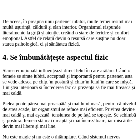
De aceea, în preajma unui partener iubitor, multe femei resimt mai
multă ușurință, căldură și elan interior. Organismul răspunde
literalmente la grijă și atenție, creând o stare de fericire și confort
emoțional. Astfel de relații devin o resursă care susține nu doar
starea psihologică, ci și sănătatea fizică.
4. Se îmbunătățește aspectul fizic
Starea emoțională influențează direct felul în care arătăm. Când o
femeie se simte iubită, acceptată și importantă pentru partener, asta
se vede adesea pe chip, în postură și chiar în felul în care se mișcă.
Liniștea interioară și încrederea fac ca prezența să fie mai firească și
mai caldă.
Pielea poate părea mai proaspătă și mai luminoasă, pentru că nivelul
de stres scade, iar organismul se reface mai eficient. Privirea devine
mai caldă și mai așezată, tensiunea de pe față se topește. Se schimbă
și postura: femeia stă mai dreaptă și mai încrezătoare, iar mișcările
devin mai libere și mai line.
Nu este magie și nu este o întâmplare. Când sistemul nervos