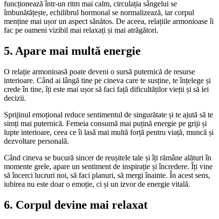
funcționează într-un ritm mai calm, circulația sângelui se
îmbunătățește, echilibrul hormonal se normalizează, iar corpul
menține mai ușor un aspect sănătos. De aceea, relațiile armonioase îi
fac pe oameni vizibil mai relaxați și mai atrăgători.
5. Apare mai multă energie
O relație armonioasă poate deveni o sursă puternică de resurse
interioare. Când ai lângă tine pe cineva care te susține, te înțelege și
crede în tine, îți este mai ușor să faci față dificultăților vieții și să iei
decizii.
Sprijinul emoțional reduce sentimentul de singurătate și te ajută să te
simți mai puternică. Femeia consumă mai puțină energie pe griji și
lupte interioare, ceea ce îi lasă mai multă forță pentru viață, muncă și
dezvoltare personală.
Când cineva se bucură sincer de reușitele tale și îți rămâne alături în
momente grele, apare un sentiment de inspirație și încredere. Îți vine
să încerci lucruri noi, să faci planuri, să mergi înainte. În acest sens,
iubirea nu este doar o emoție, ci și un izvor de energie vitală.
6. Corpul devine mai relaxat