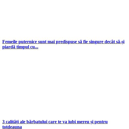
Femeile puternice sunt mai predispuse să fie singure decât să-și
piardă timpul cu...
3 calități ale bărbatului care te va iubi mereu și pentru
totdeauna