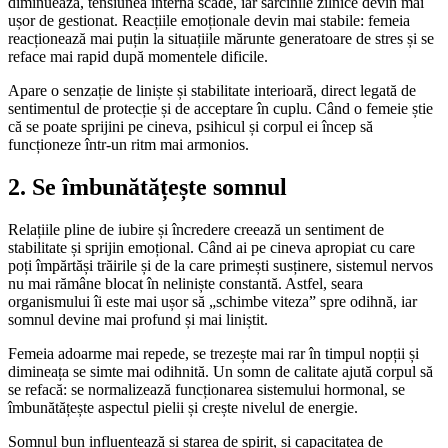
diminuează, tensiunea internă scade, iar sarcinile zilnice devin mai
ușor de gestionat. Reacțiile emoționale devin mai stabile: femeia
reacționează mai puțin la situațiile mărunte generatoare de stres și se
reface mai rapid după momentele dificile.
Apare o senzație de liniște și stabilitate interioară, direct legată de
sentimentul de protecție și de acceptare în cuplu. Când o femeie știe
că se poate sprijini pe cineva, psihicul și corpul ei încep să
funcționeze într-un ritm mai armonios.
2. Se îmbunătățește somnul
Relațiile pline de iubire și încredere creează un sentiment de
stabilitate și sprijin emoțional. Când ai pe cineva apropiat cu care
poți împărtăși trăirile și de la care primești susținere, sistemul nervos
nu mai rămâne blocat în neliniște constantă. Astfel, seara
organismului îi este mai ușor să „schimbe viteza” spre odihnă, iar
somnul devine mai profund și mai liniștit.
Femeia adoarme mai repede, se trezește mai rar în timpul nopții și
dimineața se simte mai odihnită. Un somn de calitate ajută corpul să
se refacă: se normalizează funcționarea sistemului hormonal, se
îmbunătățește aspectul pielii și crește nivelul de energie.
Somnul bun influențează și starea de spirit, și capacitatea de