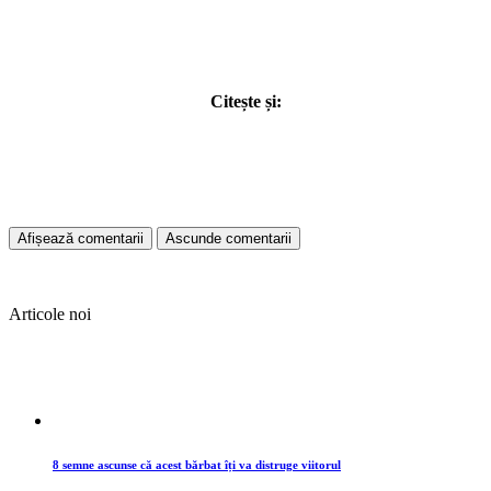
Citește și:
Afișează comentarii
Ascunde comentarii
Articole noi
8 semne ascunse că acest bărbat îți va distruge viitorul