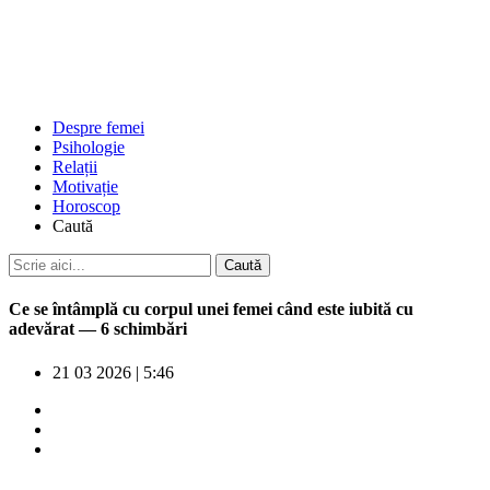
Despre femei
Psihologie
Relații
Motivație
Horoscop
Caută
Ce se întâmplă cu corpul unei femei când este iubită cu
adevărat — 6 schimbări
21 03 2026
|
5:46