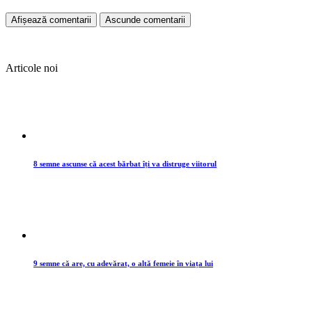
Afișează comentarii
Ascunde comentarii
Articole noi
8 semne ascunse că acest bărbat îți va distruge viitorul
9 semne că are, cu adevărat, o altă femeie în viața lui