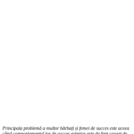
Principala problemă a multor bărbați și femei de succes este aceea
când comportamentul lor de succes exterior este de fapt cauzat de