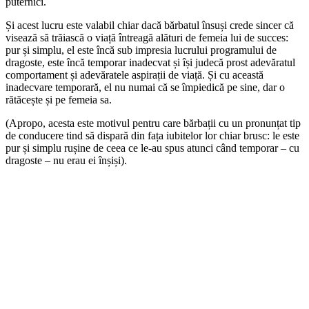
puternici.
Și acest lucru este valabil chiar dacă bărbatul însuși crede sincer că
visează să trăiască o viață întreagă alături de femeia lui de succes:
pur și simplu, el este încă sub impresia lucrului programului de
dragoste, este încă temporar inadecvat și își judecă prost adevăratul
comportament și adevăratele aspirații de viață. Și cu această
inadecvare temporară, el nu numai că se împiedică pe sine, dar o
rătăcește și pe femeia sa.
(Apropo, acesta este motivul pentru care bărbații cu un pronunțat tip
de conducere tind să dispară din fața iubitelor lor chiar brusc: le este
pur și simplu rușine de ceea ce le-au spus atunci când temporar – cu
dragoste – nu erau ei înșiși).