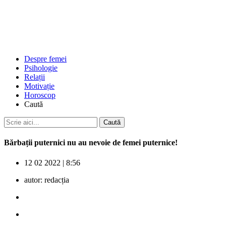
Despre femei
Psihologie
Relații
Motivație
Horoscop
Caută
Bărbații puternici nu au nevoie de femei puternice!
12 02 2022
|
8:56
autor:
redacția