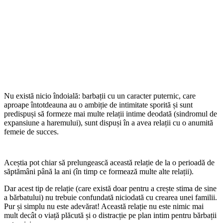
Nu există nicio îndoială: barbații cu un caracter puternic, care
aproape întotdeauna au o ambiție de intimitate sporită și sunt
predispuși să formeze mai multe relații intime deodată (sindromul de
expansiune a haremului), sunt dispuși în a avea relații cu o anumită
femeie de succes.
Aceștia pot chiar să prelungească această relație de la o perioadă de
săptămâni până la ani (în timp ce formează multe alte relații).
Dar acest tip de relație (care există doar pentru a crește stima de sine
a bărbatului) nu trebuie confundată niciodată cu crearea unei familii.
Pur și simplu nu este adevărat! Această relație nu este nimic mai
mult decât o viață plăcută și o distracție pe plan intim pentru bărbații