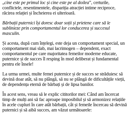
„
cine este pe primul loc și cine este pe al doilea
”, certurile,
conflictele, resentimentele, dispariția atracției intime reciproce,
răcirea relației și încheierea ei ulterioară.
Bărbații puternici își doresc doar soții și prietene care să le
sublinieze prin comportamentul lor conducerea și succesul
masculin.
Și acesta, după cum înțelegi, este deja un comportament special, un
comportament mai slab, mai lacrimogen – dependent, exact
comportamentul pe care majoritatea femeilor moderne educate,
puternice și de succes îl resping în mod deliberat și fundamental
pentru ele însele!
La urma urmei, multe femei puternice și de succes se străduiesc să
devină doar atât, să nu plângă, să nu se plângă de dificultățile vieții,
de dependența eternă de bărbați și de lipsa banilor.
În acest sens, vreau să le explic cititorilor mei: Când am încercat
timp de mulți ani să fac aproape imposibilul și să armonizez relațiile
în acele cupluri în care atât bărbații, cât și femeile încercau să devină
puternici și să aibă succes, am văzut următoarele: