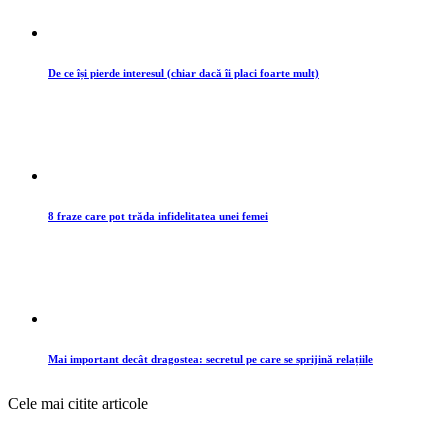
De ce își pierde interesul (chiar dacă îi placi foarte mult)
8 fraze care pot trăda infidelitatea unei femei
Mai important decât dragostea: secretul pe care se sprijină relațiile
Cele mai citite articole