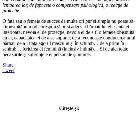
lentoarea lor, de fapt este o compensare psihologică, o reacție de
protecție.
O fată sau o femeie de succes de multe ori pur și simplu nu poate să-
i transmită în mod corespunzător și adecvat bărbatului ei esența ei
interioară, nevoia ei de protecție, nevoia ei de a fi o femeie obișnuită
cu el, capacitatea ei de a se supune, de a recunoaște conducerea unui
bărbat, de a-i flata ego-ul masculin și în schimb… de a primi în
schimb… fericirea ei feminină (inclusiv intimă)… Și de aici toate
necazurile și suferințele ei personale și intime.
Share
Tweet
Citește și: