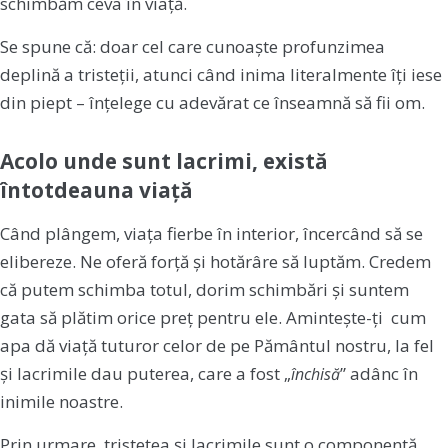
schimbăm ceva în viață.
Se spune că: doar cel care cunoaște profunzimea
deplină a tristeții, atunci când inima literalmente îți iese
din piept – înțelege cu adevărat ce înseamnă să fii om.
Acolo unde sunt lacrimi, există
întotdeauna viață
Când plângem, viața fierbe în interior, încercând să se
elibereze. Ne oferă forță și hotărâre să luptăm. Credem
că putem schimba totul, dorim schimbări și suntem
gata să plătim orice preț pentru ele. Amintește-ți cum
apa dă viață tuturor celor de pe Pământul nostru, la fel
și lacrimile dau puterea, care a fost „
” adânc în
închisă
inimile noastre.
Prin urmare, tristețea și lacrimile sunt o componentă