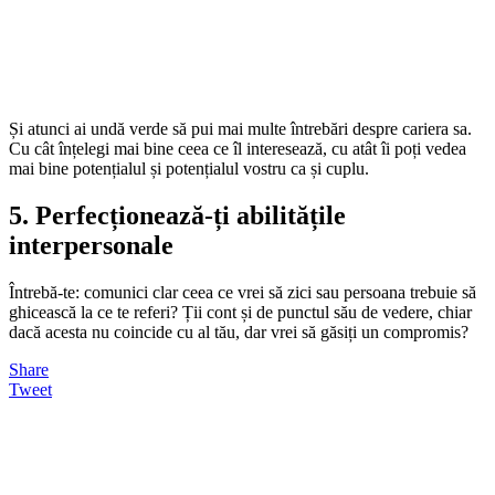
Și atunci ai undă verde să pui mai multe întrebări despre cariera sa.
Cu cât înțelegi mai bine ceea ce îl interesează, cu atât îi poți vedea
mai bine potențialul și potențialul vostru ca și cuplu.
5. Perfecționează-ți abilitățile
interpersonale
Întrebă-te: comunici clar ceea ce vrei să zici sau persoana trebuie să
ghicească la ce te referi? Ții cont și de punctul său de vedere, chiar
dacă acesta nu coincide cu al tău, dar vrei să găsiți un compromis?
Share
Tweet