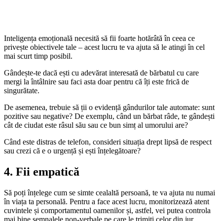
Inteligența emoțională necesită să fii foarte hotărâtă în ceea ce
privește obiectivele tale – acest lucru te va ajuta să le atingi în cel
mai scurt timp posibil.
Gândește-te dacă ești cu adevărat interesată de bărbatul cu care
mergi la întâlnire sau faci asta doar pentru că îți este frică de
singurătate.
De asemenea, trebuie să ții o evidență gândurilor tale automate: sunt
pozitive sau negative? De exemplu, când un bărbat râde, te gândești
cât de ciudat este râsul său sau ce bun simț al umorului are?
Când este distras de telefon, consideri situația drept lipsă de respect
sau crezi că e o urgență și ești înțelegătoare?
4. Fii empatică
Să poți înțelege cum se simte cealaltă persoană, te va ajuta nu numai
în viața ta personală. Pentru a face acest lucru, monitorizează atent
cuvintele și comportamentul oamenilor și, astfel, vei putea controla
mai bine semnalele non-verbale pe care le trimiți celor din jur.