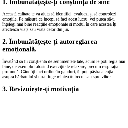
1. Îmbunătățește-ți conștiința de sine
Această calitate te va ajuta să identifici, evaluezi și să controlezi
emoțiile. Pe măsură ce începi să faci acest lucru, vei putea să-ți
înțelegi mai bine reacțiile emoționale și modul în care acestea îți
afectează viața sau viața celor din jur.
2. Îmbunătățește-ți autoreglarea
emoțională.
Învățând să fii conștientă de sentimentele tale, acum le poți regla mai
bine, de exemplu folosind exerciții de relaxare, precum respirația
profundă. Când îți faci ordine în gânduri, îți poți păstra atenția
asupra bărbatului și nu-ți fuge mintea în trecut sau spre viitor.
3. Revizuiește-ți motivația