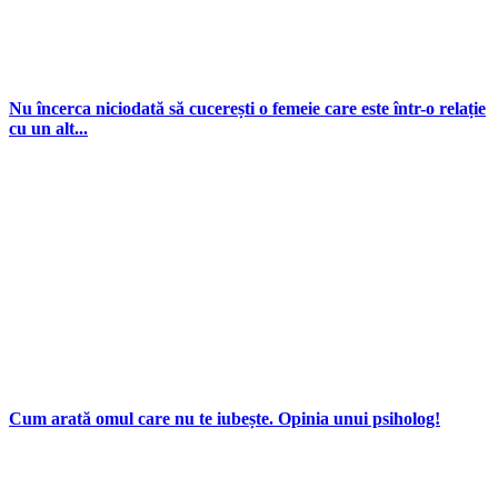
Nu încerca niciodată să cucerești o femeie care este într-o relație
cu un alt...
Cum arată omul care nu te iubește. Opinia unui psiholog!