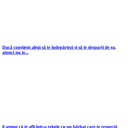
Dacă conștient alegi să te îndepărtezi și să te desparți de ea,
atunci nu te...
8 semne că te afli într-o relație cu un bărbat care te respectă