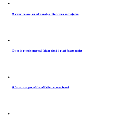
9 semne că are, cu adevărat, o altă femeie în viața lui
De ce își pierde interesul (chiar dacă îi placi foarte mult)
8 fraze care pot trăda infidelitatea unei femei