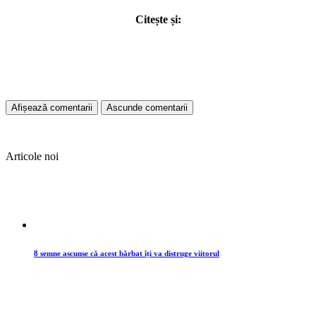
Citește și:
Afișează comentarii
Ascunde comentarii
Articole noi
8 semne ascunse că acest bărbat îți va distruge viitorul