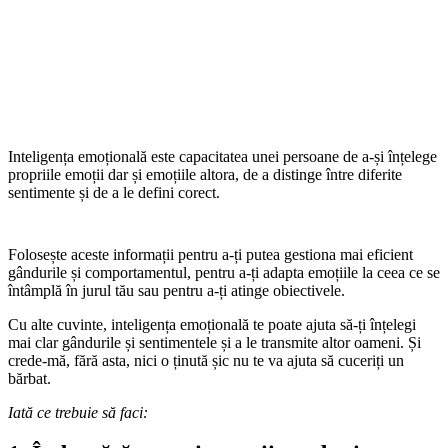
Inteligența emoțională este capacitatea unei persoane de a-și înțelege
propriile emoții dar și emoțiile altora, de a distinge între diferite
sentimente și de a le defini corect.
Folosește aceste informații pentru a-ți putea gestiona mai eficient
gândurile și comportamentul, pentru a-ți adapta emoțiile la ceea ce se
întâmplă în jurul tău sau pentru a-ți atinge obiectivele.
Cu alte cuvinte, inteligența emoțională te poate ajuta să-ți înțelegi
mai clar gândurile și sentimentele și a le transmite altor oameni. Și
crede-mă, fără asta, nici o ținută șic nu te va ajuta să cuceriți un
bărbat.
Iată ce trebuie să faci: