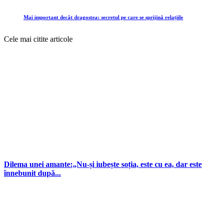
Mai important decât dragostea: secretul pe care se sprijină relațiile
Cele mai citite articole
Dilema unei amante:„Nu-și iubește soția, este cu ea, dar este
înnebunit după...